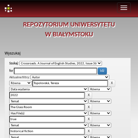
Skip
REPOZYTORIUM UNIWERSYTETU
navigation
W BIAŁYMSTOKU
Wyszukaj
Szukaj:
for
Aktualne filtry: