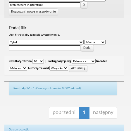
Rozpocznij nowe wyszukiwanie
Dodaj filtr:
Uzyj filtrów aby zagęścić wyszukiwanie.
Rezultaty/Strona
|
Sortuj pozycje wg
In order
Autorzy/rekord
Rezultaty 1-1 z 1 (Czas wyszukiwania: 0.002 sekund).
poprzedni
1
następny
Odsłon pozycji: