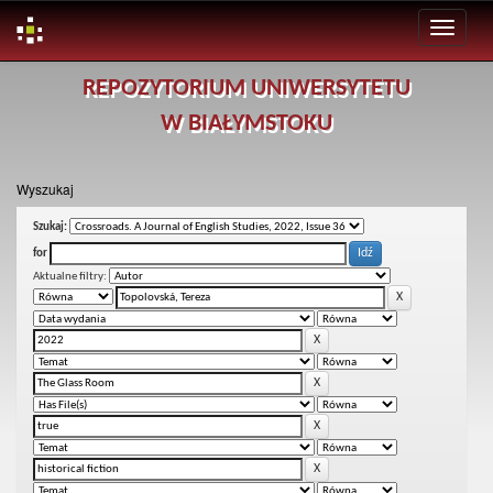
Skip
REPOZYTORIUM UNIWERSYTETU
navigation
W BIAŁYMSTOKU
Wyszukaj
Szukaj:
for
Aktualne filtry: