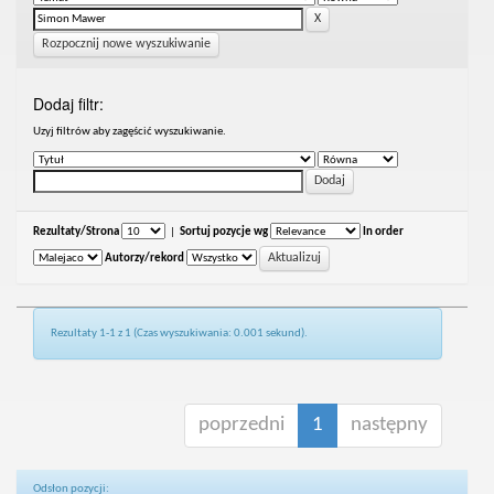
Rozpocznij nowe wyszukiwanie
Dodaj filtr:
Uzyj filtrów aby zagęścić wyszukiwanie.
Rezultaty/Strona
|
Sortuj pozycje wg
In order
Autorzy/rekord
Rezultaty 1-1 z 1 (Czas wyszukiwania: 0.001 sekund).
poprzedni
1
następny
Odsłon pozycji: