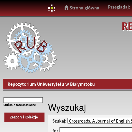
Przeglądaj:
Strona główna
Skip
R
navigation
Repozytorium Uniwersytetu w Białymstoku
Wyszukaj
Szukanie zaawansowane
Zespoły i Kolekcje
Szukaj:
for