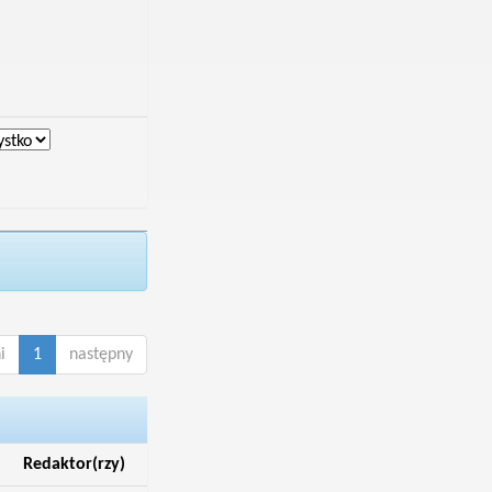
i
1
następny
Redaktor(rzy)