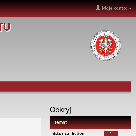
Moje konto:
TU
Odkryj
Temat
1
historical fiction