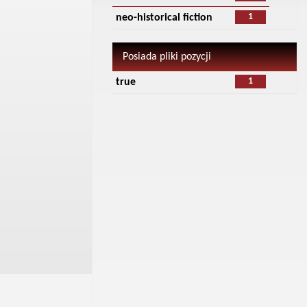
1
neo-historical fiction
Posiada pliki pozycji
1
true