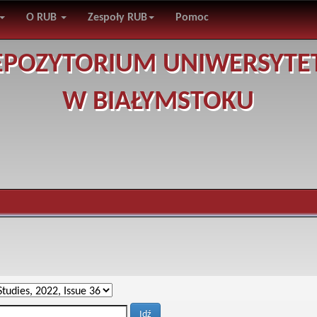
O RUB
Zespoły RUB
Pomoc
EPOZYTORIUM UNIWERSYTE
W BIAŁYMSTOKU