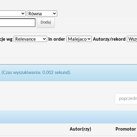
cje wg
In order
Autorzy/rekord
1 (Czas wyszukiwania: 0.002 sekund).
poprzedn
Autor(rzy)
Promotor