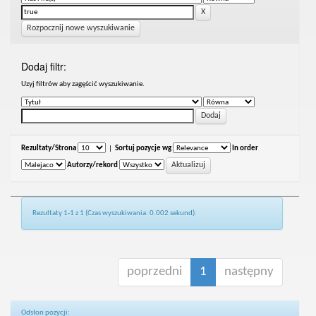
Rozpocznij nowe wyszukiwanie
Dodaj filtr:
Uzyj filtrów aby zagęścić wyszukiwanie.
Rezultaty/Strona
|
Sortuj pozycje wg
In order
Autorzy/rekord
Rezultaty 1-1 z 1 (Czas wyszukiwania: 0.002 sekund).
poprzedni
1
następny
Odsłon pozycji: