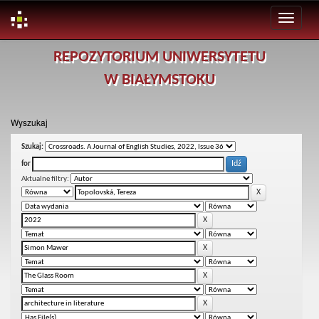
Skip
REPOZYTORIUM UNIWERSYTETU
navigation
W BIAŁYMSTOKU
Wyszukaj
Szukaj:
for
Aktualne filtry: