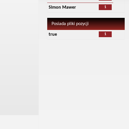
1
Simon Mawer
Posiada pliki pozycji
1
true