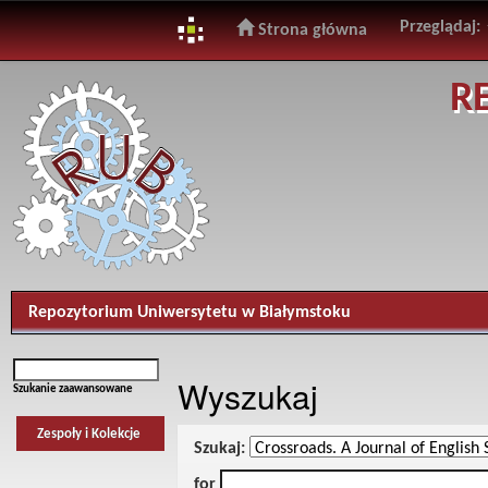
Przeglądaj:
Strona główna
Skip
R
navigation
Repozytorium Uniwersytetu w Białymstoku
Wyszukaj
Szukanie zaawansowane
Zespoły i Kolekcje
Szukaj:
for