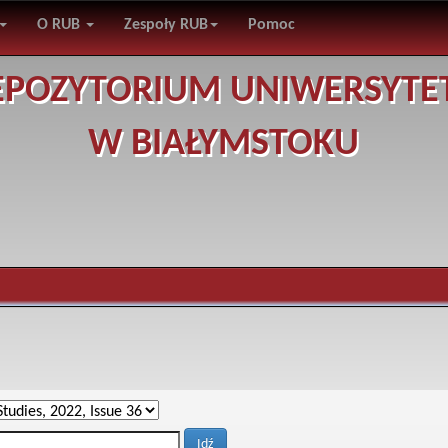
O RUB
Zespoły RUB
Pomoc
EPOZYTORIUM UNIWERSYTE
W BIAŁYMSTOKU