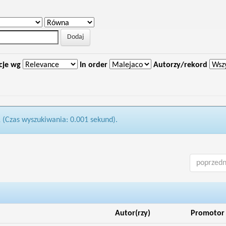
cje wg
In order
Autorzy/rekord
1 (Czas wyszukiwania: 0.001 sekund).
poprzedn
Autor(rzy)
Promotor