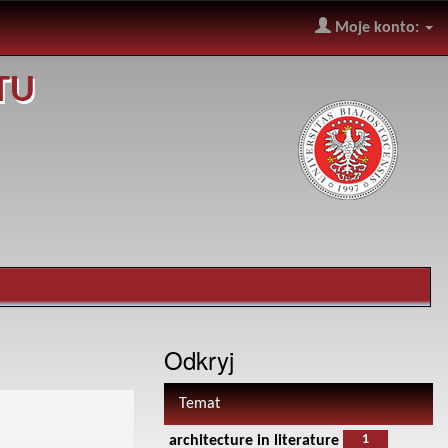
Moje konto:
TU
Odkryj
Temat
1
architecture in literature