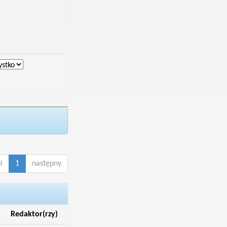
i
1
następny
Redaktor(rzy)