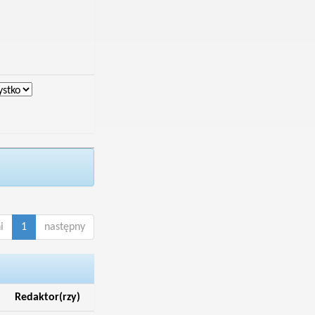
i
1
następny
Redaktor(rzy)