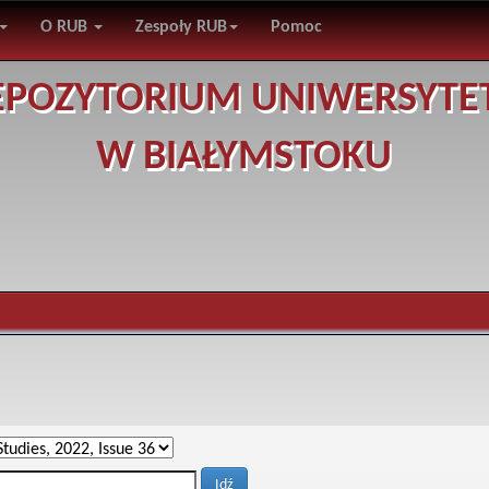
O RUB
Zespoły RUB
Pomoc
EPOZYTORIUM UNIWERSYTE
W BIAŁYMSTOKU