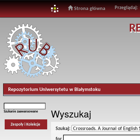
Przeglądaj:
Strona główna
Skip
R
navigation
Repozytorium Uniwersytetu w Białymstoku
Wyszukaj
Szukanie zaawansowane
Zespoły i Kolekcje
Szukaj:
for