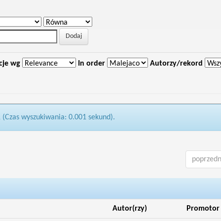
cje wg
In order
Autorzy/rekord
1 (Czas wyszukiwania: 0.001 sekund).
poprzedn
Autor(rzy)
Promotor