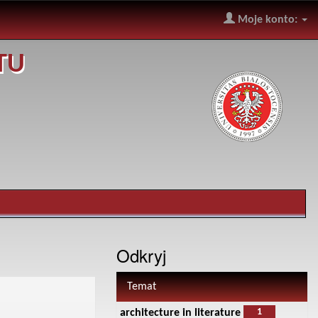
Moje konto:
TU
Odkryj
Temat
1
architecture in literature