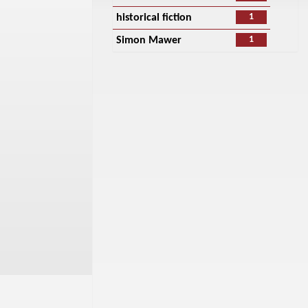
1
historical fiction
1
Simon Mawer