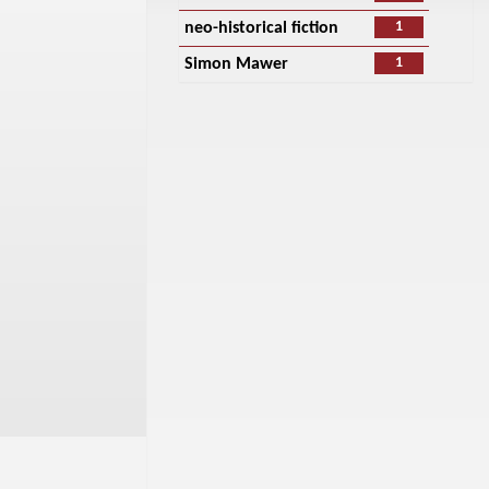
1
neo-historical fiction
1
Simon Mawer