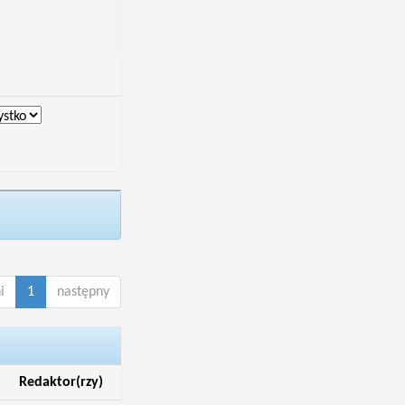
i
1
następny
Redaktor(rzy)