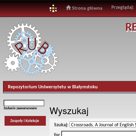
Przeglądaj:
Strona główna
Skip
R
navigation
Repozytorium Uniwersytetu w Białymstoku
Wyszukaj
Szukanie zaawansowane
Zespoły i Kolekcje
Szukaj:
for