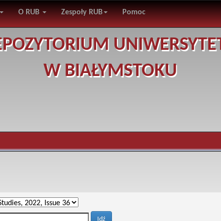
O RUB
Zespoły RUB
Pomoc
EPOZYTORIUM UNIWERSYTE
W BIAŁYMSTOKU