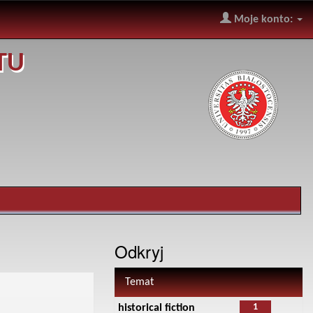
Moje konto:
TU
Odkryj
Temat
1
historical fiction