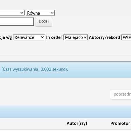
cje wg
In order
Autorzy/rekord
1 (Czas wyszukiwania: 0.002 sekund).
poprzedn
Autor(rzy)
Promotor