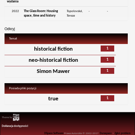
wydania
2022
The Glass Room: Housing
Topolovská,
-
-
space, time and history
Tereza
Odkryj
Temat
1
historical fiction
1
neo-historical fiction
1
Simon Mawer
Posiada pliki pozycji
1
true
Theme by
Deklaracja dostępności
DSpace Software
Prawa Autorskie © 2002-2017
Duraspace
-
Zgłoś problem