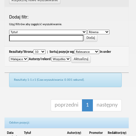
Rozpocznij nowe wyszukiwanie
Dodaj filtr:
Uzyj filtrów aby zagęścić wyszukiwanie.
Rezultaty/Strona
|
Sortuj pozycje wg
In order
Autorzy/rekord
Rezultaty 1-1 z 1 (Czas wyszukiwania: 0.001 sekund).
poprzedni
1
następny
Odsłon pozycji:
Data
Tytuł
Autor(rzy)
Promotor
Redaktor(rzy)