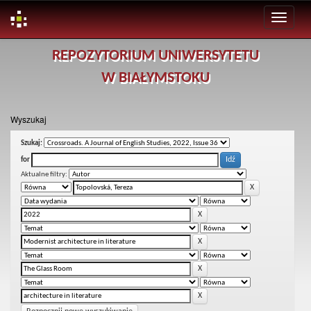
Skip
REPOZYTORIUM UNIWERSYTETU
navigation
W BIAŁYMSTOKU
Wyszukaj
Szukaj:
for
Aktualne filtry: