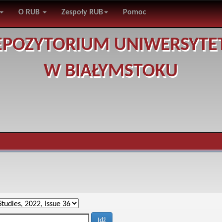
O RUB
Zespoły RUB
Pomoc
EPOZYTORIUM UNIWERSYTE
W BIAŁYMSTOKU