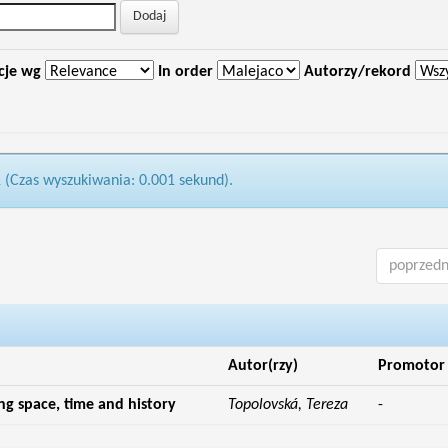
cje wg
In order
Autorzy/rekord
1 (Czas wyszukiwania: 0.001 sekund).
poprzedn
Autor(rzy)
Promotor
g space, time and history
Topolovská, Tereza
-