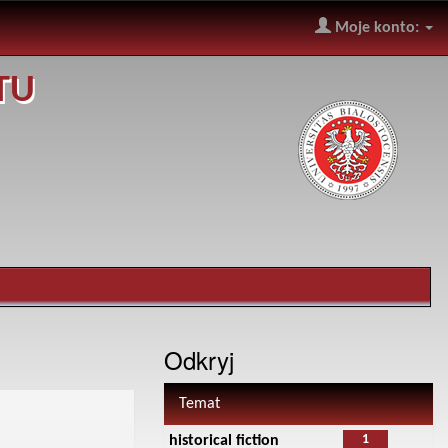
Moje konto:
TU
Odkryj
Temat
1
historical fiction