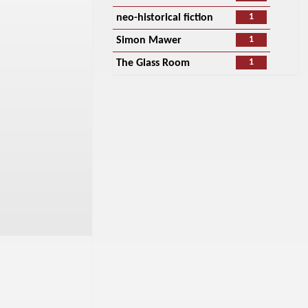
1
neo-historical fiction
1
Simon Mawer
1
The Glass Room