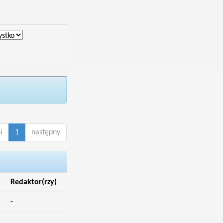
i
1
następny
Redaktor(rzy)
-