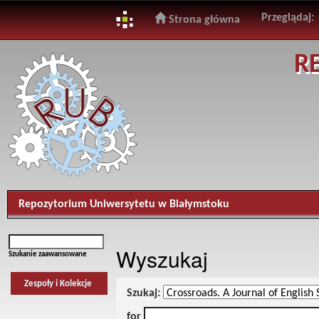
Przeglądaj:
Strona główna
Skip
R
navigation
Repozytorium Uniwersytetu w Białymstoku
Wyszukaj
Szukanie zaawansowane
Zespoły i Kolekcje
Szukaj:
for