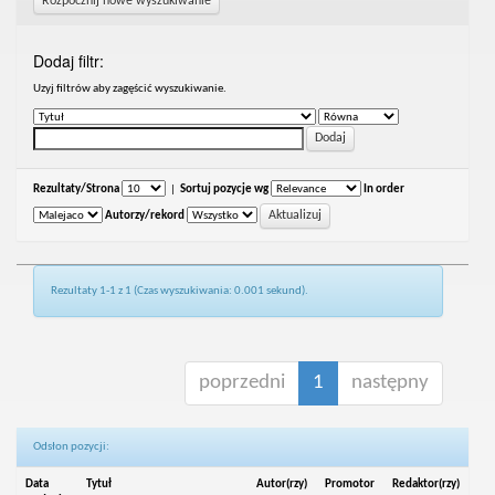
Rozpocznij nowe wyszukiwanie
Dodaj filtr:
Uzyj filtrów aby zagęścić wyszukiwanie.
Rezultaty/Strona
|
Sortuj pozycje wg
In order
Autorzy/rekord
Rezultaty 1-1 z 1 (Czas wyszukiwania: 0.001 sekund).
poprzedni
1
następny
Odsłon pozycji:
Data
Tytuł
Autor(rzy)
Promotor
Redaktor(rzy)