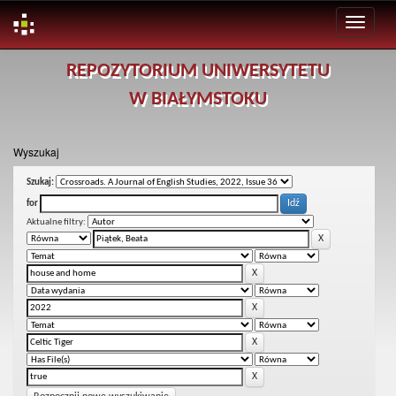
Skip
REPOZYTORIUM UNIWERSYTETU
navigation
W BIAŁYMSTOKU
Wyszukaj
Szukaj:
for
Aktualne filtry: