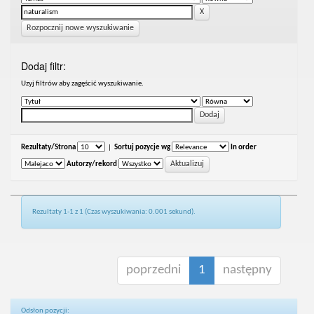
Rozpocznij nowe wyszukiwanie
Dodaj filtr:
Uzyj filtrów aby zagęścić wyszukiwanie.
Rezultaty/Strona
|
Sortuj pozycje wg
In order
Autorzy/rekord
Rezultaty 1-1 z 1 (Czas wyszukiwania: 0.001 sekund).
poprzedni
1
następny
Odsłon pozycji: