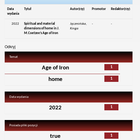
Data
Tytuł
Autor(rzy)
Promotor
Redaktor(rzy)
wydania
2022
Spiritual and material
Jęczmińska,
-
-
dimensions of home in J.
Kinga
M.Coetzee’s Age of Iron
Odkryj
Temat
1
Age of Iron
1
home
Data wydania
1
2022
Posiada pliki pozycji
1
true