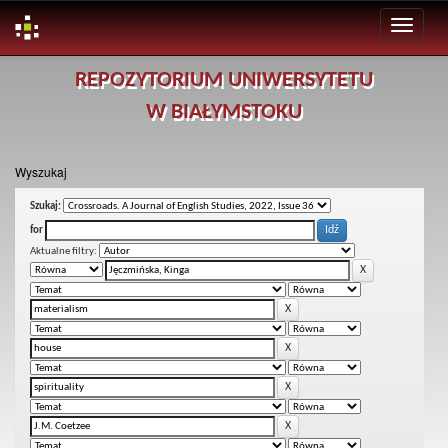
Skip
REPOZYTORIUM UNIWERSYTETU
navigation
W BIAŁYMSTOKU
Wyszukaj
Szukaj:
for
Aktualne filtry: