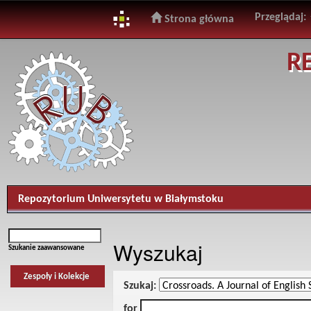
Przeglądaj:
Strona główna
Skip
R
navigation
Repozytorium Uniwersytetu w Białymstoku
Wyszukaj
Szukanie zaawansowane
Zespoły i Kolekcje
Szukaj:
for