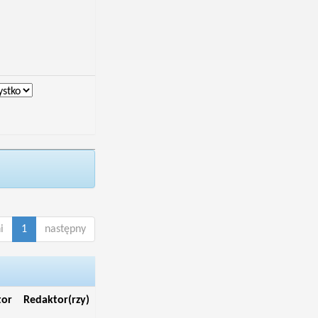
i
1
następny
tor
Redaktor(rzy)