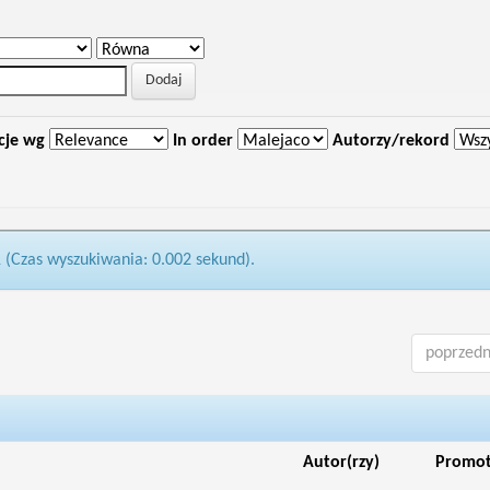
cje wg
In order
Autorzy/rekord
1 (Czas wyszukiwania: 0.002 sekund).
poprzedn
Autor(rzy)
Promo