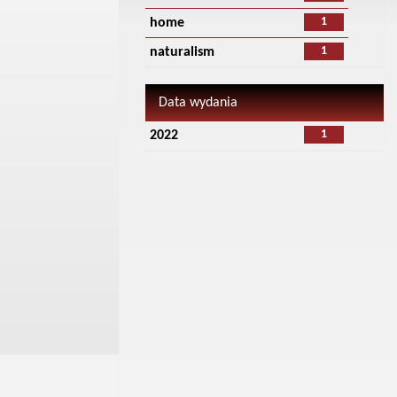
1
home
1
naturalism
Data wydania
1
2022