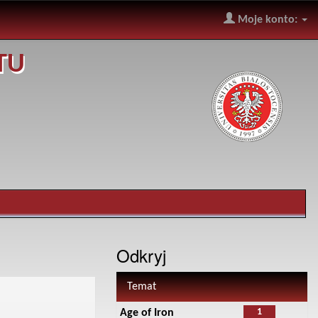
Moje konto:
TU
Odkryj
Temat
1
Age of Iron