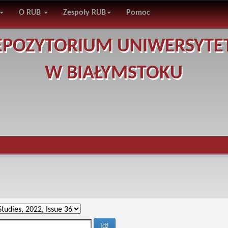
O RUB
Zespoły RUB
Pomoc
EPOZYTORIUM UNIWERSYTE
W BIAŁYMSTOKU