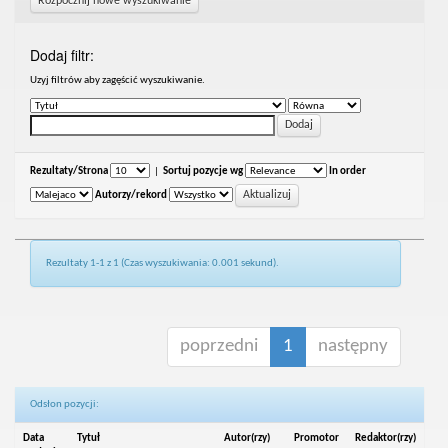
Rozpocznij nowe wyszukiwanie
Dodaj filtr:
Uzyj filtrów aby zagęścić wyszukiwanie.
Rezultaty/Strona
|
Sortuj pozycje wg
In order
Autorzy/rekord
Rezultaty 1-1 z 1 (Czas wyszukiwania: 0.001 sekund).
poprzedni
1
następny
Odsłon pozycji:
Data
Tytuł
Autor(rzy)
Promotor
Redaktor(rzy)