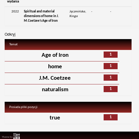
wydania
2022
Spiritual and material
Jęczmińska,
-
-
dimensions of home in J.
Kinga
M.Coetzee’s Age of Iron
Odkryj
Temat
1
Age of Iron
1
home
1
J.M. Coetzee
1
naturalism
Posiada pliki pozycji
1
true
Theme by