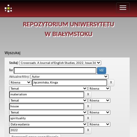
Skip
REPOZYTORIUM UNIWERSYTETU
navigation
W BIAŁYMSTOKU
Wyszukaj
Szukaj:
for
Aktualne filtry: