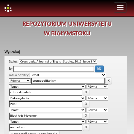
Skip
REPOZYTORIUM UNIWERSYTETU
navigation
W BIAŁYMSTOKU
Wyszukaj
Szukaj:
for
Aktualne filtry: