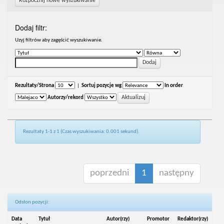
Rozpocznij nowe wyszukiwanie
Dodaj filtr:
Uzyj filtrów aby zagęścić wyszukiwanie.
Rezultaty/Strona
|
Sortuj pozycje wg
In order
Autorzy/rekord
Rezultaty 1-1 z 1 (Czas wyszukiwania: 0.001 sekund).
poprzedni
1
następny
Odsłon pozycji:
Data
Tytuł
Autor(rzy)
Promotor
Redaktor(rzy)