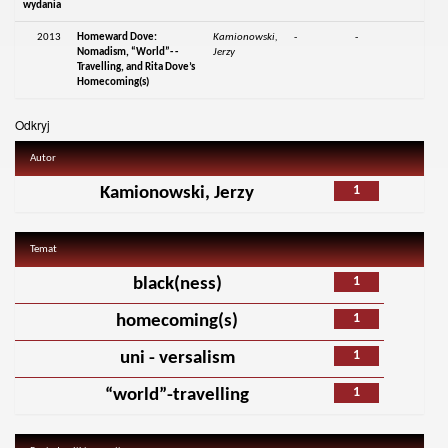
wydania
2013
Homeward Dove:
Kamionowski,
-
-
Nomadism, “World”- -
Jerzy
Travelling, and Rita Dove’s
Homecoming(s)
Odkryj
Autor
1
Kamionowski, Jerzy
Temat
1
black(ness)
1
homecoming(s)
1
uni - versalism
1
“world”-travelling