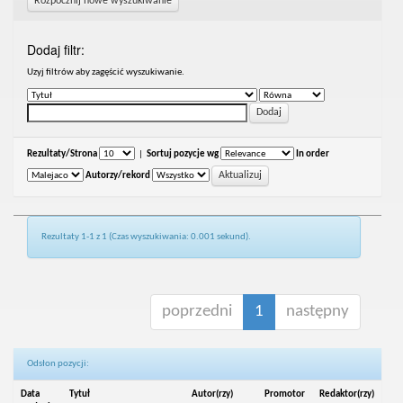
Rozpocznij nowe wyszukiwanie
Dodaj filtr:
Uzyj filtrów aby zagęścić wyszukiwanie.
Rezultaty/Strona
|
Sortuj pozycje wg
In order
Autorzy/rekord
Rezultaty 1-1 z 1 (Czas wyszukiwania: 0.001 sekund).
poprzedni
1
następny
Odsłon pozycji:
Data
Tytuł
Autor(rzy)
Promotor
Redaktor(rzy)