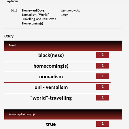
wydania
2013
Homeward Dove:
Kamionowski,
-
-
Nomadism, “World”- -
Jerzy
Travelling, and Rita Dove’s
Homecoming(s)
Odkryj
Temat
1
black(ness)
1
homecoming(s)
1
nomadism
1
uni - versalism
1
“world”-travelling
Posiada pliki pozycji
1
true