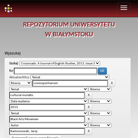
Skip
REPOZYTORIUM UNIWERSYTETU
navigation
W BIAŁYMSTOKU
Wyszukaj
Szukaj:
for
Aktualne filtry: