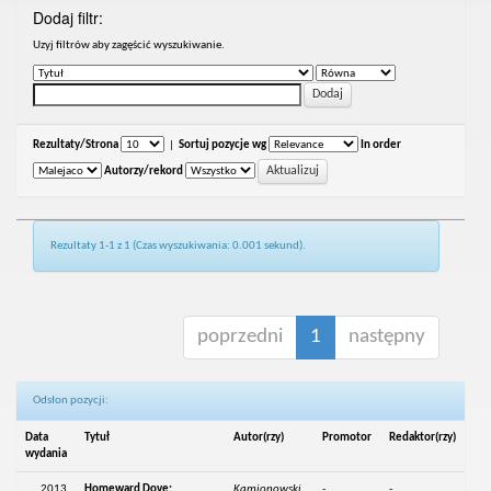
Dodaj filtr:
Uzyj filtrów aby zagęścić wyszukiwanie.
Rezultaty/Strona
|
Sortuj pozycje wg
In order
Autorzy/rekord
Rezultaty 1-1 z 1 (Czas wyszukiwania: 0.001 sekund).
poprzedni
1
następny
Odsłon pozycji:
Data
Tytuł
Autor(rzy)
Promotor
Redaktor(rzy)
wydania
2013
Homeward Dove:
Kamionowski,
-
-