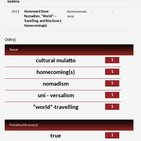
wydania
2013
Homeward Dove:
Kamionowski,
-
-
Nomadism, “World”- -
Jerzy
Travelling, and Rita Dove’s
Homecoming(s)
Odkryj
Temat
1
cultural mulatto
1
homecoming(s)
1
nomadism
1
uni - versalism
1
“world”-travelling
Posiada pliki pozycji
1
true