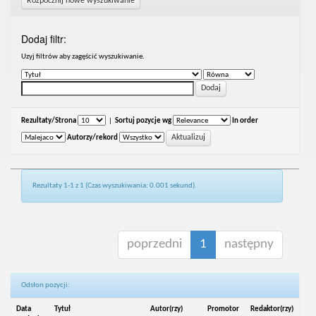
Rozpocznij nowe wyszukiwanie
Dodaj filtr:
Uzyj filtrów aby zagęścić wyszukiwanie.
Rezultaty/Strona
|
Sortuj pozycje wg
In order
Autorzy/rekord
Rezultaty 1-1 z 1 (Czas wyszukiwania: 0.001 sekund).
poprzedni
1
następny
Odsłon pozycji:
Data
Tytuł
Autor(rzy)
Promotor
Redaktor(rzy)