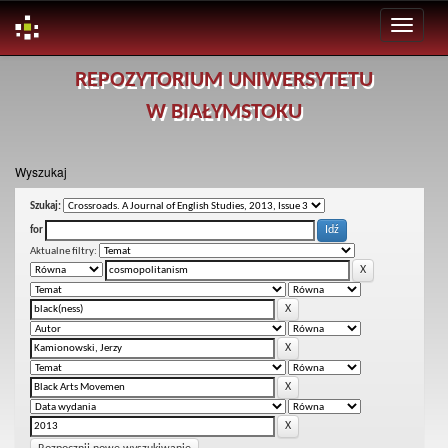
Skip
REPOZYTORIUM UNIWERSYTETU
navigation
W BIAŁYMSTOKU
Wyszukaj
Szukaj:
for
Aktualne filtry: