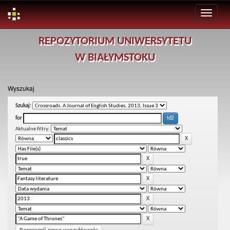
Skip
REPOZYTORIUM UNIWERSYTETU
navigation
W BIAŁYMSTOKU
Wyszukaj
Szukaj:
for
Aktualne filtry: