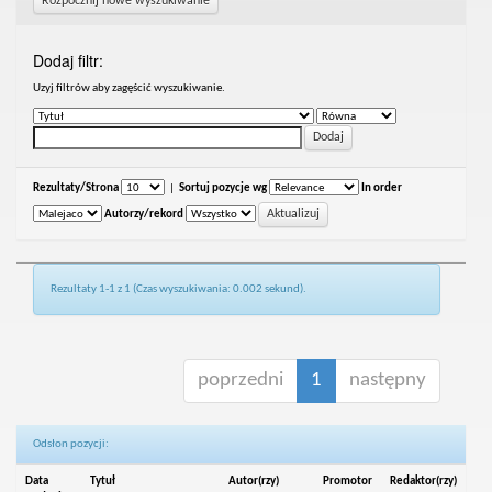
Rozpocznij nowe wyszukiwanie
Dodaj filtr:
Uzyj filtrów aby zagęścić wyszukiwanie.
Rezultaty/Strona
|
Sortuj pozycje wg
In order
Autorzy/rekord
Rezultaty 1-1 z 1 (Czas wyszukiwania: 0.002 sekund).
poprzedni
1
następny
Odsłon pozycji:
Data
Tytuł
Autor(rzy)
Promotor
Redaktor(rzy)