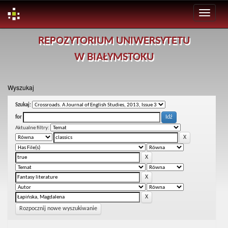
Skip
REPOZYTORIUM UNIWERSYTETU
navigation
W BIAŁYMSTOKU
Wyszukaj
Szukaj:
for
Aktualne filtry:
Rozpocznij nowe wyszukiwanie