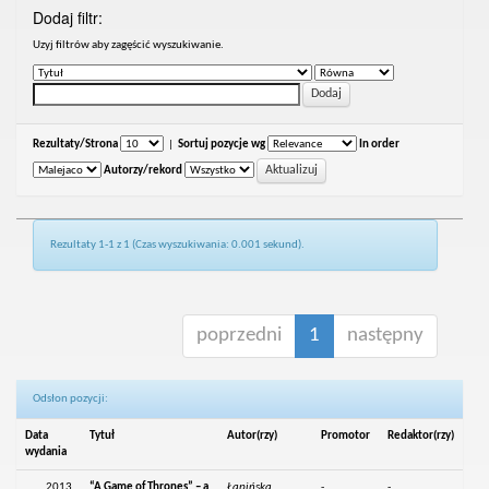
Dodaj filtr:
Uzyj filtrów aby zagęścić wyszukiwanie.
Rezultaty/Strona
|
Sortuj pozycje wg
In order
Autorzy/rekord
Rezultaty 1-1 z 1 (Czas wyszukiwania: 0.001 sekund).
poprzedni
1
następny
Odsłon pozycji:
Data
Tytuł
Autor(rzy)
Promotor
Redaktor(rzy)
wydania
2013
“A Game of Thrones” – a
Łapińska,
-
-