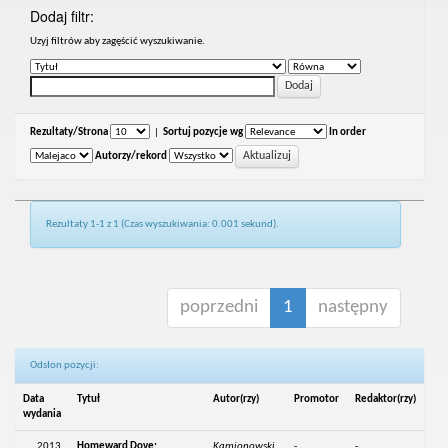
Dodaj filtr:
Uzyj filtrów aby zagęścić wyszukiwanie.
Rezultaty/Strona
|
Sortuj pozycje wg
In order
Autorzy/rekord
Rezultaty 1-1 z 1 (Czas wyszukiwania: 0.001 sekund).
poprzedni
1
następny
Odsłon pozycji:
Data
Tytuł
Autor(rzy)
Promotor
Redaktor(rzy)
wydania
2013
Homeward Dove:
Kamionowski,
-
-