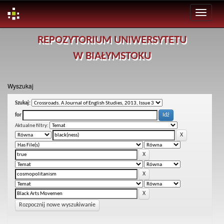
Skip
REPOZYTORIUM UNIWERSYTETU
navigation
W BIAŁYMSTOKU
Wyszukaj
Szukaj:
for
Aktualne filtry:
Rozpocznij nowe wyszukiwanie