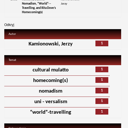
Nomadism, “World”- -
Jerzy
Travelling, and Rita Dove’s
Homecoming(s)
Odkryj
Autor
1
Kamionowski, Jerzy
Temat
1
cultural mulatto
1
homecoming(s)
1
nomadism
1
uni - versalism
1
“world”-travelling