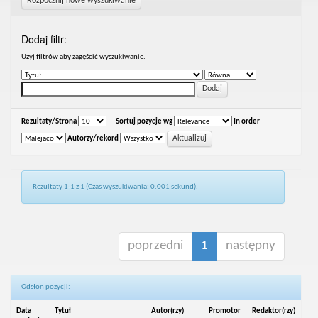
Rozpocznij nowe wyszukiwanie
Dodaj filtr:
Uzyj filtrów aby zagęścić wyszukiwanie.
Rezultaty/Strona
|
Sortuj pozycje wg
In order
Autorzy/rekord
Rezultaty 1-1 z 1 (Czas wyszukiwania: 0.001 sekund).
poprzedni
1
następny
Odsłon pozycji:
Data
Tytuł
Autor(rzy)
Promotor
Redaktor(rzy)