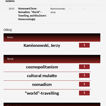
wydania
2013
Homeward Dove:
Kamionowski,
-
-
Nomadism, “World”- -
Jerzy
Travelling, and Rita Dove’s
Homecoming(s)
Odkryj
Autor
1
Kamionowski, Jerzy
Temat
1
cosmopolitanism
1
cultural mulatto
1
nomadism
1
“world”-travelling