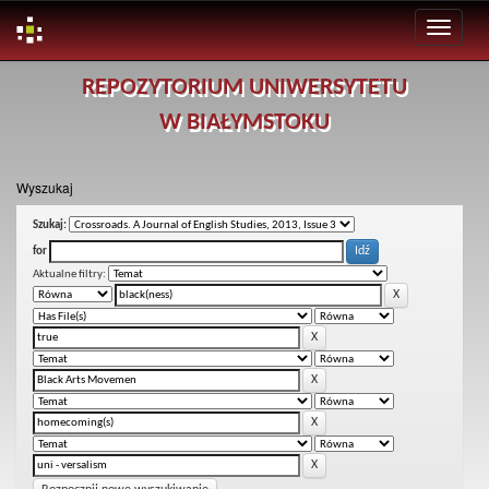
Skip
REPOZYTORIUM UNIWERSYTETU
navigation
W BIAŁYMSTOKU
Wyszukaj
Szukaj:
for
Aktualne filtry: