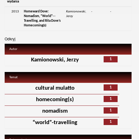
wydania
2013
Homeward Dove:
Kamionowski,
-
-
Nomadism, “World”- -
Jerzy
Travelling, and Rita Dove’s
Homecoming(s)
Odkryj
Autor
1
Kamionowski, Jerzy
Temat
1
cultural mulatto
1
homecoming(s)
1
nomadism
1
“world”-travelling