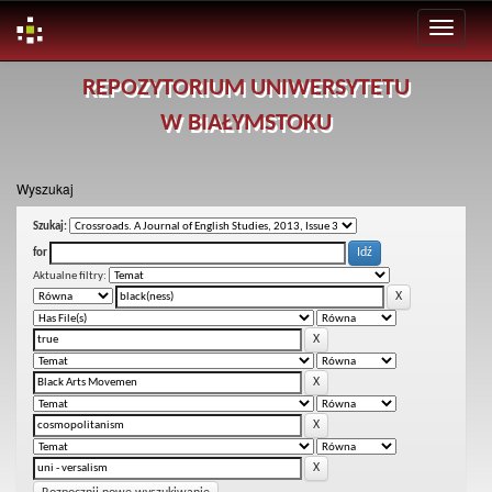
Skip
REPOZYTORIUM UNIWERSYTETU
navigation
W BIAŁYMSTOKU
Wyszukaj
Szukaj:
for
Aktualne filtry: