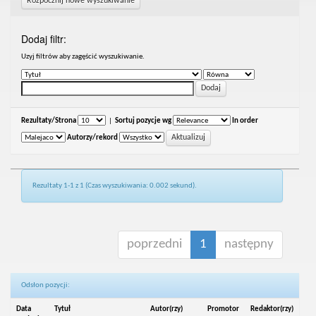
Rozpocznij nowe wyszukiwanie
Dodaj filtr:
Uzyj filtrów aby zagęścić wyszukiwanie.
Rezultaty/Strona
|
Sortuj pozycje wg
In order
Autorzy/rekord
Rezultaty 1-1 z 1 (Czas wyszukiwania: 0.002 sekund).
poprzedni
1
następny
Odsłon pozycji:
Data
Tytuł
Autor(rzy)
Promotor
Redaktor(rzy)