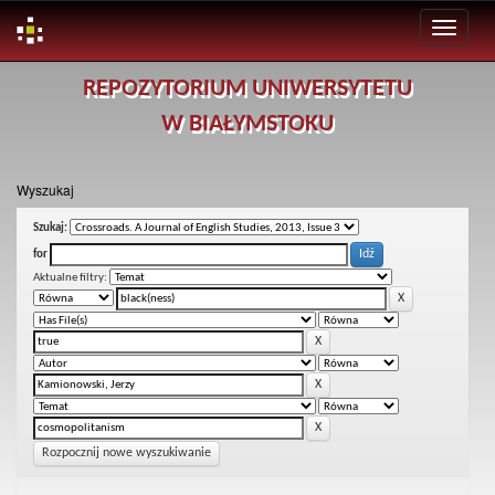
Skip
REPOZYTORIUM UNIWERSYTETU
navigation
W BIAŁYMSTOKU
Wyszukaj
Szukaj:
for
Aktualne filtry:
Rozpocznij nowe wyszukiwanie