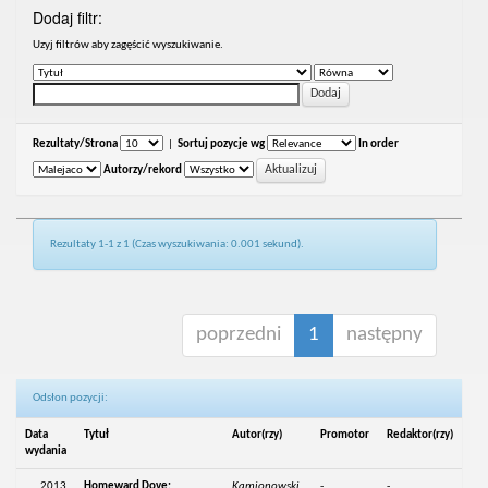
Dodaj filtr:
Uzyj filtrów aby zagęścić wyszukiwanie.
Rezultaty/Strona
|
Sortuj pozycje wg
In order
Autorzy/rekord
Rezultaty 1-1 z 1 (Czas wyszukiwania: 0.001 sekund).
poprzedni
1
następny
Odsłon pozycji:
Data
Tytuł
Autor(rzy)
Promotor
Redaktor(rzy)
wydania
2013
Homeward Dove:
Kamionowski,
-
-