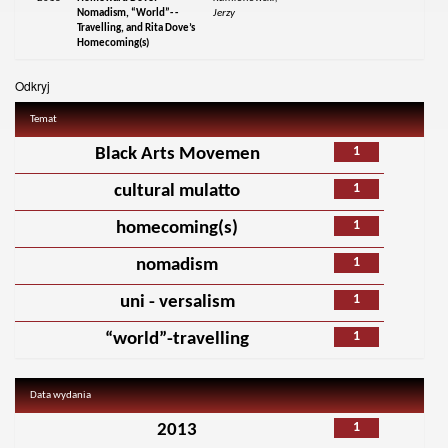
Nomadism, “World”- -
Jerzy
Travelling, and Rita Dove’s
Homecoming(s)
Odkryj
Temat
1
Black Arts Movemen
1
cultural mulatto
1
homecoming(s)
1
nomadism
1
uni - versalism
1
“world”-travelling
Data wydania
1
2013