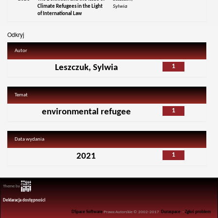
Climate Refugees in the Light
Sylwia
of International Law
Odkryj
Autor
1
Leszczuk, Sylwia
Temat
1
environmental refugee
Data wydania
1
2021
Theme by
Deklaracja dostępności
DSpace Software
Prawa Autorskie © 2002-2017
Duraspace
-
Zgłoś problem