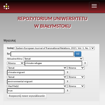
Skip
REPOZYTORIUM UNIWERSYTETU
navigation
W BIAŁYMSTOKU
Wyszukaj
Szukaj:
for
Aktualne filtry:
Rozpocznij nowe wyszukiwanie