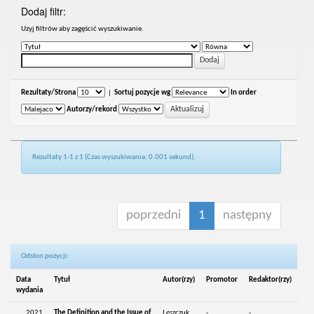
Dodaj filtr:
Uzyj filtrów aby zagęścić wyszukiwanie.
Rezultaty/Strona
|
Sortuj pozycje wg
In order
Autorzy/rekord
Rezultaty 1-1 z 1 (Czas wyszukiwania: 0.001 sekund).
poprzedni
1
następny
Odsłon pozycji:
Data
Tytuł
Autor(rzy)
Promotor
Redaktor(rzy)
wydania
2021
The Definition and the Issue of
Leszczuk,
-
-