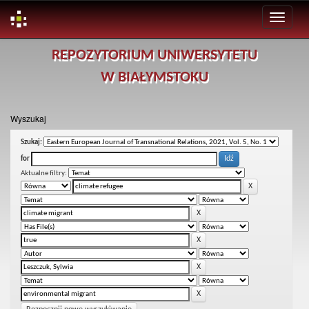
Skip
REPOZYTORIUM UNIWERSYTETU
navigation
W BIAŁYMSTOKU
Wyszukaj
Szukaj:
for
Aktualne filtry: