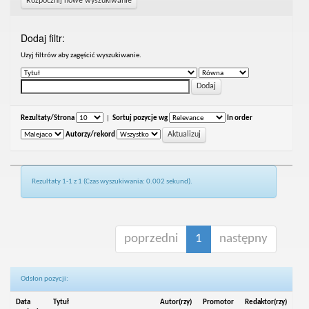
Rozpocznij nowe wyszukiwanie
Dodaj filtr:
Uzyj filtrów aby zagęścić wyszukiwanie.
Rezultaty/Strona
|
Sortuj pozycje wg
In order
Autorzy/rekord
Rezultaty 1-1 z 1 (Czas wyszukiwania: 0.002 sekund).
poprzedni
1
następny
Odsłon pozycji:
Data
Tytuł
Autor(rzy)
Promotor
Redaktor(rzy)