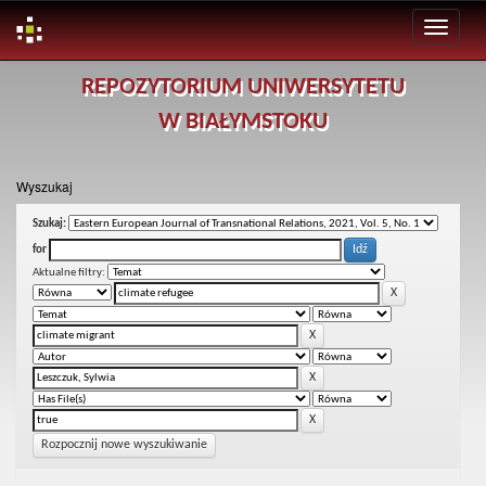
Skip
REPOZYTORIUM UNIWERSYTETU
navigation
W BIAŁYMSTOKU
Wyszukaj
Szukaj:
for
Aktualne filtry:
Rozpocznij nowe wyszukiwanie