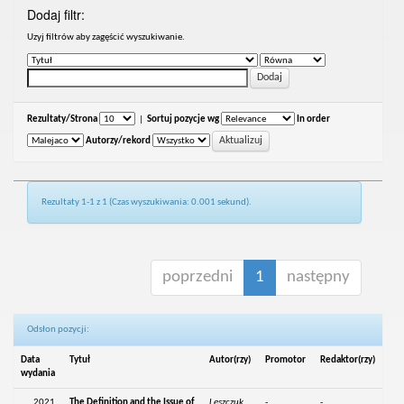
Dodaj filtr:
Uzyj filtrów aby zagęścić wyszukiwanie.
Rezultaty/Strona
|
Sortuj pozycje wg
In order
Autorzy/rekord
Rezultaty 1-1 z 1 (Czas wyszukiwania: 0.001 sekund).
poprzedni
1
następny
Odsłon pozycji:
Data
Tytuł
Autor(rzy)
Promotor
Redaktor(rzy)
wydania
2021
The Definition and the Issue of
Leszczuk,
-
-