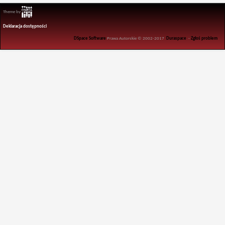
Theme by
Deklaracja dostępności
DSpace Software
Prawa Autorskie © 2002-2017
Duraspace
-
Zgłoś problem