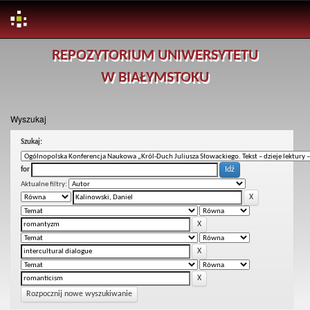
Skip
REPOZYTORIUM UNIWERSYTETU
navigation
W BIAŁYMSTOKU
Wyszukaj
Szukaj:
for
Aktualne filtry:
Rozpocznij nowe wyszukiwanie