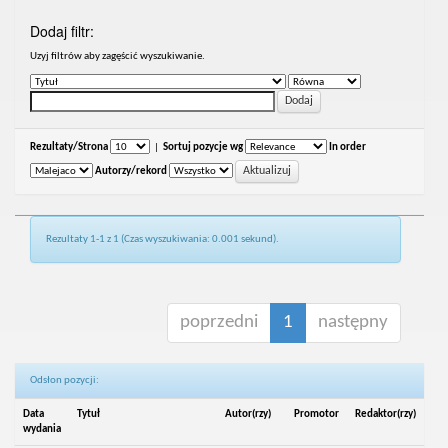
Dodaj filtr:
Uzyj filtrów aby zagęścić wyszukiwanie.
Rezultaty/Strona
|
Sortuj pozycje wg
In order
Autorzy/rekord
Rezultaty 1-1 z 1 (Czas wyszukiwania: 0.001 sekund).
poprzedni
1
następny
Odsłon pozycji:
Data
Tytuł
Autor(rzy)
Promotor
Redaktor(rzy)
wydania