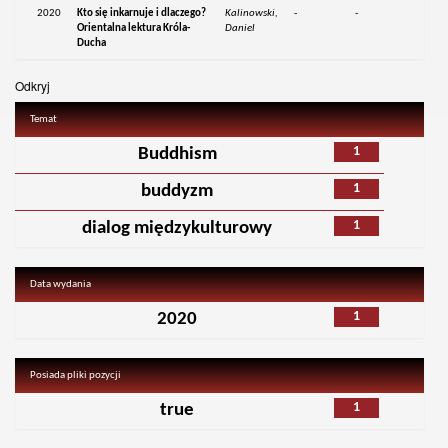
2020
Kto się inkarnuje i dlaczego?
Kalinowski,
-
-
Orientalna lektura Króla-
Daniel
Ducha
Odkryj
Temat
1
Buddhism
1
buddyzm
1
dialog międzykulturowy
Data wydania
1
2020
Posiada pliki pozycji
1
true