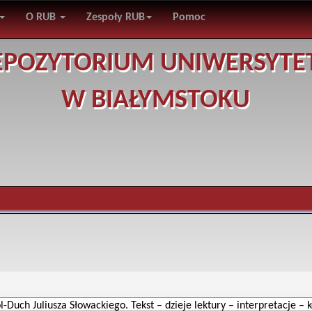
O RUB
Zespoły RUB
Pomoc
EPOZYTORIUM UNIWERSYTE
W BIAŁYMSTOKU