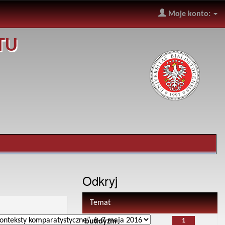
Moje konto:
TU
Odkryj
Temat
1
buddyzm