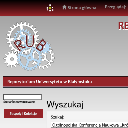
Przeglądaj:
Strona główna
Skip
R
navigation
Repozytorium Uniwersytetu w Białymstoku
Wyszukaj
Szukanie zaawansowane
Zespoły i Kolekcje
Szukaj: