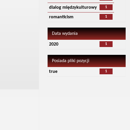
1
dialog międzykulturowy
1
romanticism
Data wydania
1
2020
Posiada pliki pozycji
1
true