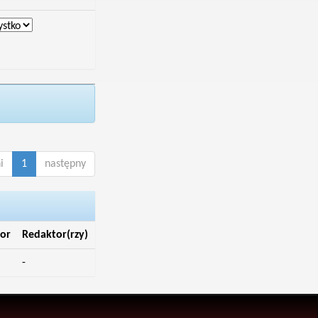
i
1
następny
or
Redaktor(rzy)
-