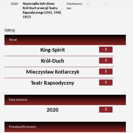
2020
Na początku było słowo.
Ciechowicz,
-
-
Król-Duch w wersji Teatru
Jan
Rapsodycznego (1941, 1946,
1957)
Odkryj
Temat
1
King-Spirit
1
Król-Duch
1
Mieczysław Kotlarczyk
1
Teatr Rapsodyczny
Data wydania
1
2020
Posiada pliki pozycji