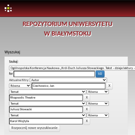
Skip
REPOZYTORIUM UNIWERSYTETU
navigation
W BIAŁYMSTOKU
Wyszukaj
Szukaj:
for
Aktualne filtry:
Rozpocznij nowe wyszukiwanie