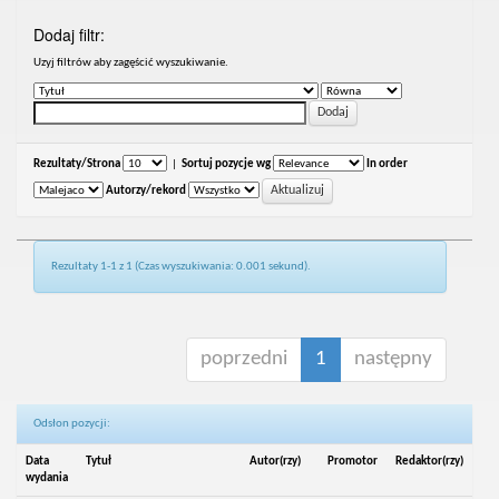
Dodaj filtr:
Uzyj filtrów aby zagęścić wyszukiwanie.
Rezultaty/Strona
|
Sortuj pozycje wg
In order
Autorzy/rekord
Rezultaty 1-1 z 1 (Czas wyszukiwania: 0.001 sekund).
poprzedni
1
następny
Odsłon pozycji:
Data
Tytuł
Autor(rzy)
Promotor
Redaktor(rzy)
wydania