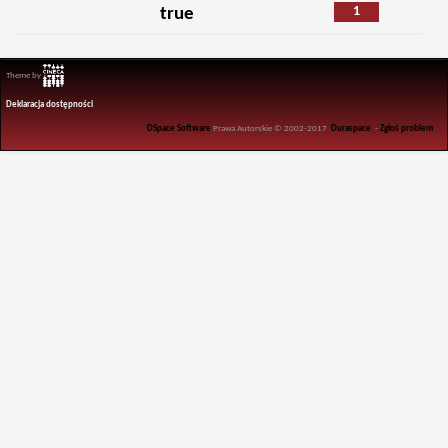
1
true
Theme by
Deklaracja dostępności
DSpace Software
Prawa Autorskie © 2002-2017
Duraspace
-
Zgłoś problem