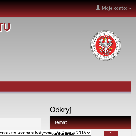
Moje konto:
TU
Odkryj
Temat
1
conference