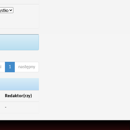
i
1
następny
Redaktor(rzy)
-