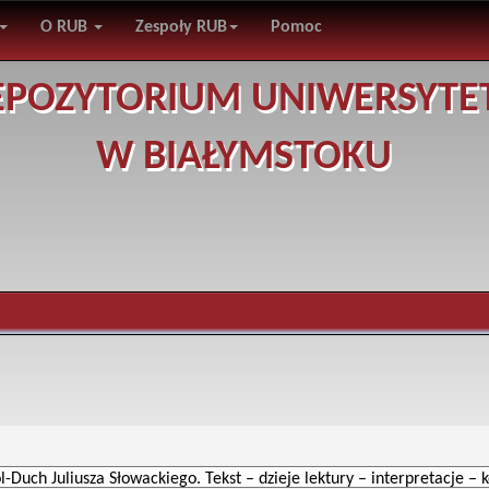
O RUB
Zespoły RUB
Pomoc
EPOZYTORIUM UNIWERSYTE
W BIAŁYMSTOKU