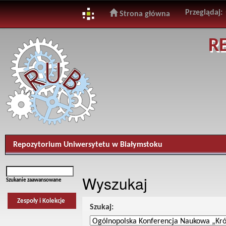
Przeglądaj:
Strona główna
Skip
R
navigation
Repozytorium Uniwersytetu w Białymstoku
Wyszukaj
Szukanie zaawansowane
Zespoły i Kolekcje
Szukaj: