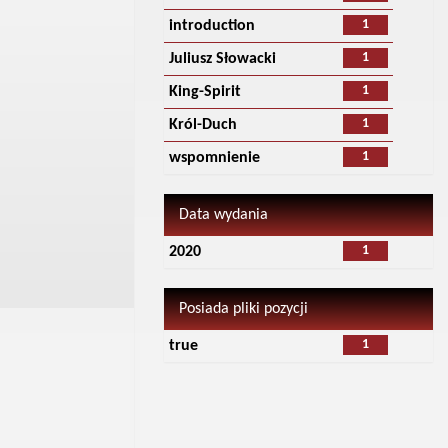
1
introduction
1
Juliusz Słowacki
1
King-Spirit
1
Król-Duch
1
wspomnienie
Data wydania
1
2020
Posiada pliki pozycji
1
true