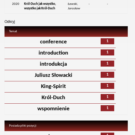
2020
Król-Duch jak wszystko,
Ławski,
-
-
wszystko jak Król-Duch
Jarosław
Odkryj
Temat
1
conference
1
introduction
1
introdukcja
1
Juliusz Słowacki
1
King-Spirit
1
Król-Duch
1
wspomnienie
Posiada pliki pozycji