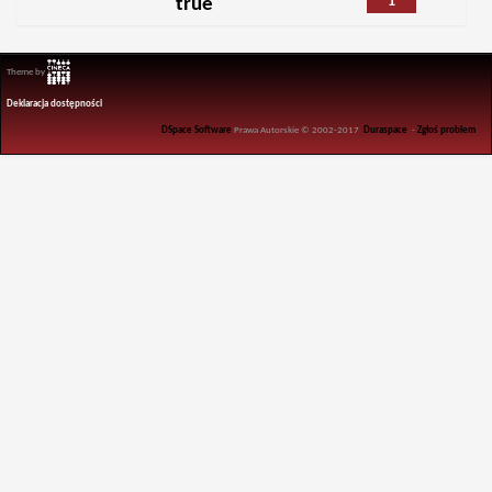
1
true
Theme by
Deklaracja dostępności
DSpace Software
Prawa Autorskie © 2002-2017
Duraspace
-
Zgłoś problem