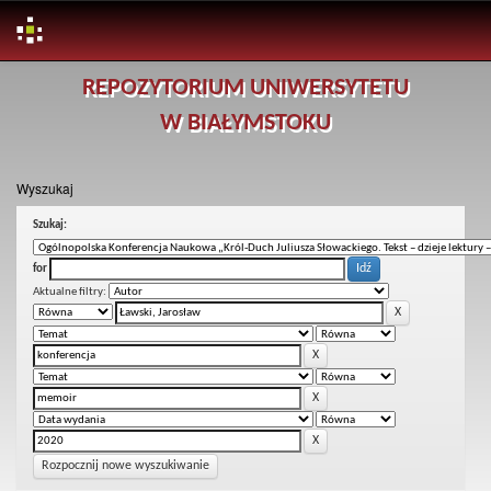
Skip
REPOZYTORIUM UNIWERSYTETU
navigation
W BIAŁYMSTOKU
Wyszukaj
Szukaj:
for
Aktualne filtry:
Rozpocznij nowe wyszukiwanie