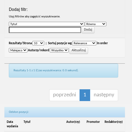
Dodaj filtr:
Uzyj filtrów aby zagęścić wyszukiwanie.
Rezultaty/Strona
|
Sortuj pozycje wg
In order
Autorzy/rekord
Rezultaty 1-1 z 1 (Czas wyszukiwania: 0.0 sekund).
poprzedni
1
następny
Odsłon pozycji:
Data
Tytuł
Autor(rzy)
Promotor
Redaktor(rzy)
wydania