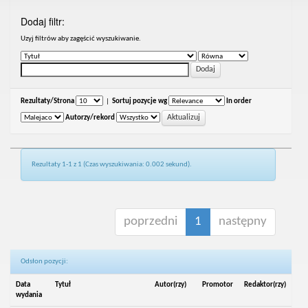
Dodaj filtr:
Uzyj filtrów aby zagęścić wyszukiwanie.
Rezultaty/Strona
|
Sortuj pozycje wg
In order
Autorzy/rekord
Rezultaty 1-1 z 1 (Czas wyszukiwania: 0.002 sekund).
poprzedni
1
następny
Odsłon pozycji:
Data
Tytuł
Autor(rzy)
Promotor
Redaktor(rzy)
wydania