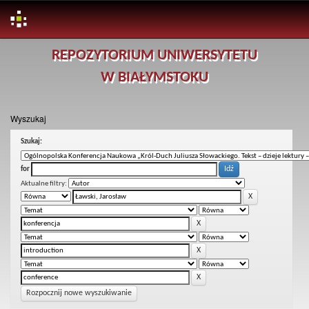
Skip
REPOZYTORIUM UNIWERSYTETU
navigation
W BIAŁYMSTOKU
Wyszukaj
Szukaj:
for
Aktualne filtry:
Rozpocznij nowe wyszukiwanie