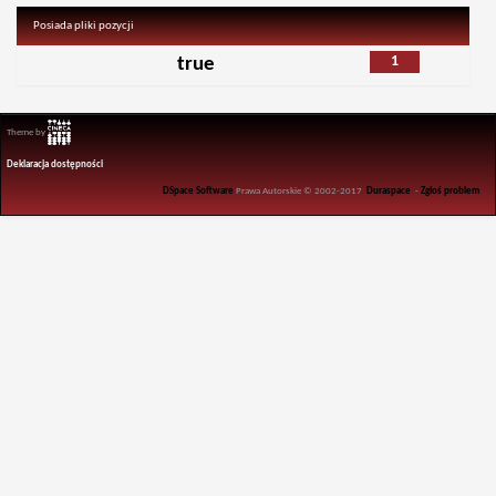
Posiada pliki pozycji
1
true
Theme by
Deklaracja dostępności
DSpace Software
Prawa Autorskie © 2002-2017
Duraspace
-
Zgłoś problem