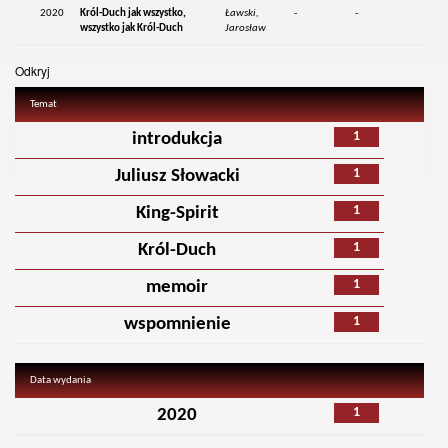
2020
Król-Duch jak wszystko,
Ławski,
-
-
wszystko jak Król-Duch
Jarosław
Odkryj
Temat
1
introdukcja
1
Juliusz Słowacki
1
King-Spirit
1
Król-Duch
1
memoir
1
wspomnienie
Data wydania
1
2020