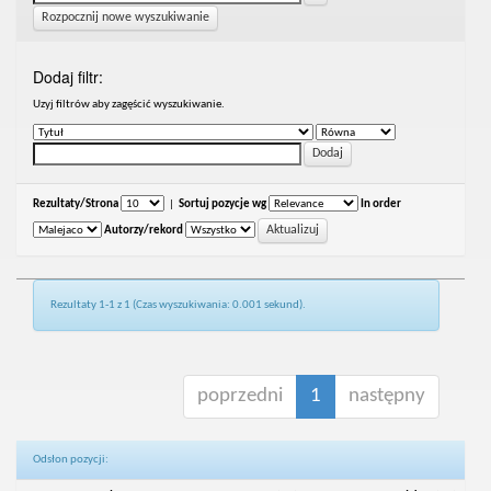
Rozpocznij nowe wyszukiwanie
Dodaj filtr:
Uzyj filtrów aby zagęścić wyszukiwanie.
Rezultaty/Strona
|
Sortuj pozycje wg
In order
Autorzy/rekord
Rezultaty 1-1 z 1 (Czas wyszukiwania: 0.001 sekund).
poprzedni
1
następny
Odsłon pozycji: