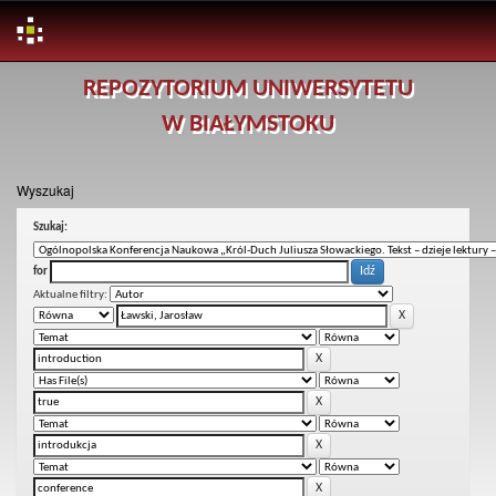
Skip
REPOZYTORIUM UNIWERSYTETU
navigation
W BIAŁYMSTOKU
Wyszukaj
Szukaj:
for
Aktualne filtry: