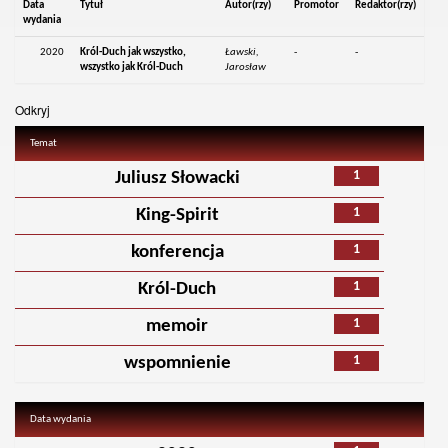
Data
Tytuł
Autor(rzy)
Promotor
Redaktor(rzy)
wydania
2020
Król-Duch jak wszystko,
Ławski,
-
-
wszystko jak Król-Duch
Jarosław
Odkryj
Temat
1
Juliusz Słowacki
1
King-Spirit
1
konferencja
1
Król-Duch
1
memoir
1
wspomnienie
Data wydania