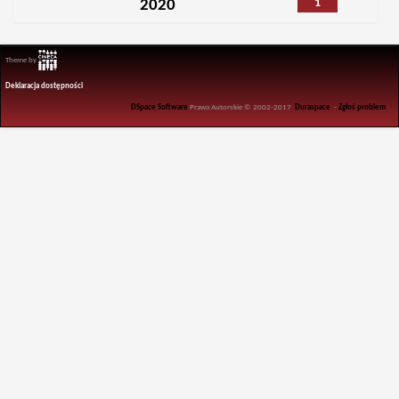
1
2020
Theme by
Deklaracja dostępności
DSpace Software
Prawa Autorskie © 2002-2017
Duraspace
-
Zgłoś problem