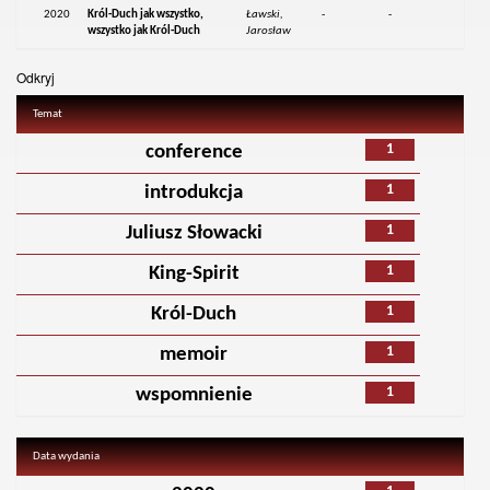
2020
Król-Duch jak wszystko,
Ławski,
-
-
wszystko jak Król-Duch
Jarosław
Odkryj
Temat
1
conference
1
introdukcja
1
Juliusz Słowacki
1
King-Spirit
1
Król-Duch
1
memoir
1
wspomnienie
Data wydania