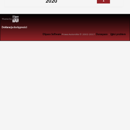
1
2020
Theme by
Deklaracja dostępności
DSpace Software
Prawa Autorskie © 2002-2017
Duraspace
-
Zgłoś problem