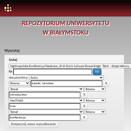
Skip
REPOZYTORIUM UNIWERSYTETU
navigation
W BIAŁYMSTOKU
Wyszukaj
Szukaj:
for
Aktualne filtry:
Rozpocznij nowe wyszukiwanie