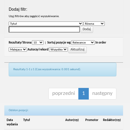
Dodaj filtr:
Uzyj filtrów aby zagęścić wyszukiwanie.
Rezultaty/Strona
|
Sortuj pozycje wg
In order
Autorzy/rekord
Rezultaty 1-1 z 1 (Czas wyszukiwania: 0.001 sekund).
poprzedni
1
następny
Odsłon pozycji:
Data
Tytuł
Autor(rzy)
Promotor
Redaktor(rzy)
wydania