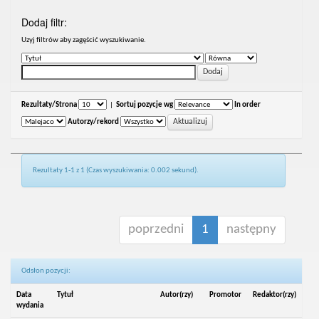
Dodaj filtr:
Uzyj filtrów aby zagęścić wyszukiwanie.
Rezultaty/Strona
|
Sortuj pozycje wg
In order
Autorzy/rekord
Rezultaty 1-1 z 1 (Czas wyszukiwania: 0.002 sekund).
poprzedni
1
następny
Odsłon pozycji:
Data
Tytuł
Autor(rzy)
Promotor
Redaktor(rzy)
wydania