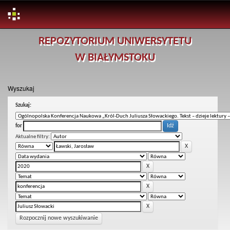
Skip
REPOZYTORIUM UNIWERSYTETU
navigation
W BIAŁYMSTOKU
Wyszukaj
Szukaj:
for
Aktualne filtry:
Rozpocznij nowe wyszukiwanie