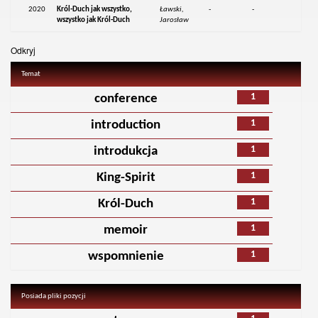
2020
Król-Duch jak wszystko,
Ławski,
-
-
wszystko jak Król-Duch
Jarosław
Odkryj
Temat
1
conference
1
introduction
1
introdukcja
1
King-Spirit
1
Król-Duch
1
memoir
1
wspomnienie
Posiada pliki pozycji