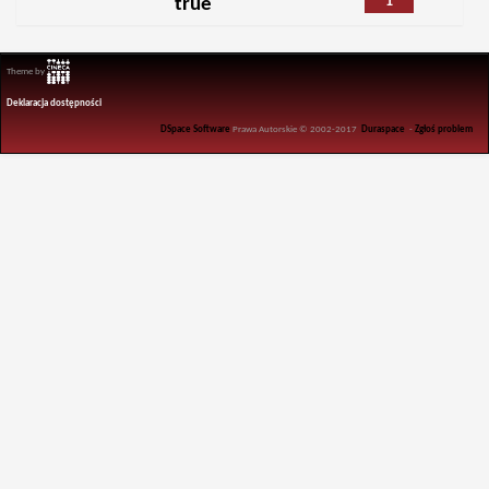
1
true
Theme by
Deklaracja dostępności
DSpace Software
Prawa Autorskie © 2002-2017
Duraspace
-
Zgłoś problem