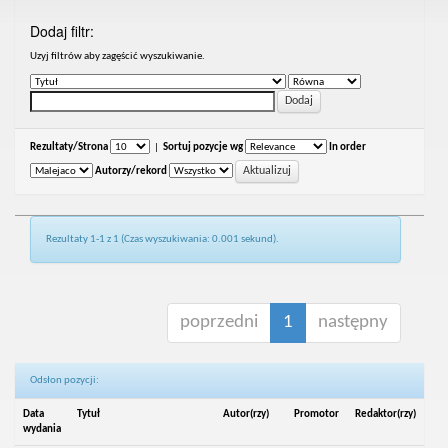
Dodaj filtr:
Uzyj filtrów aby zagęścić wyszukiwanie.
Rezultaty/Strona
|
Sortuj pozycje wg
In order
Autorzy/rekord
Rezultaty 1-1 z 1 (Czas wyszukiwania: 0.001 sekund).
poprzedni
1
następny
Odsłon pozycji:
Data
Tytuł
Autor(rzy)
Promotor
Redaktor(rzy)
wydania