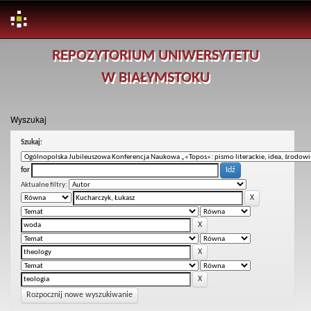
Skip
REPOZYTORIUM UNIWERSYTETU
navigation
W BIAŁYMSTOKU
Wyszukaj
Szukaj:
for
Aktualne filtry:
Rozpocznij nowe wyszukiwanie