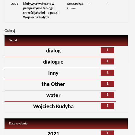
2021
Motywy akwatyczne w
Kucharczyk,
-
-
perspektywie teologii
Łukasz
chrześcijańskiej – o poezji
Wojciecha Kudyby
Odkryj
Temat
1
dialog
1
dialogue
1
Inny
1
the Other
1
water
1
Wojciech Kudyba
Data wydania
1
2021