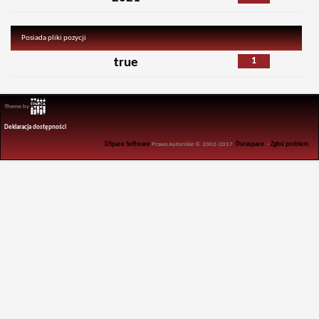
Posiada pliki pozycji
1
true
Theme by
Deklaracja dostępności
DSpace Software
Prawa Autorskie © 2002-2017
Duraspace
-
Zgłoś problem