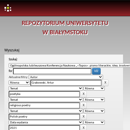
Skip
REPOZYTORIUM UNIWERSYTETU
navigation
W BIAŁYMSTOKU
Wyszukaj
Szukaj:
for
Aktualne filtry: