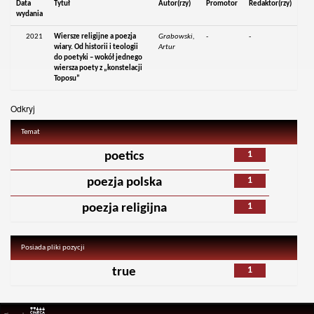
Data
Tytuł
Autor(rzy)
Promotor
Redaktor(rzy)
wydania
2021
Wiersze religijne a poezja
Grabowski,
-
-
wiary. Od historii i teologii
Artur
do poetyki – wokół jednego
wiersza poety z „konstelacji
Toposu”
Odkryj
Temat
1
poetics
1
poezja polska
1
poezja religijna
Posiada pliki pozycji
1
true