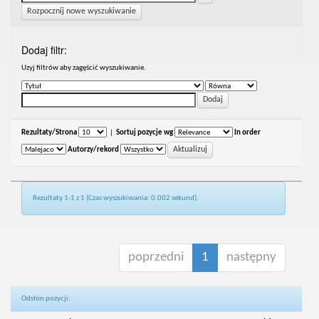
Rozpocznij nowe wyszukiwanie
Dodaj filtr:
Uzyj filtrów aby zagęścić wyszukiwanie.
Rezultaty/Strona
|
Sortuj pozycje wg
In order
Autorzy/rekord
Rezultaty 1-1 z 1 (Czas wyszukiwania: 0.002 sekund).
poprzedni
1
następny
Odsłon pozycji: