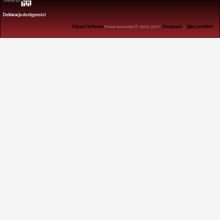
Theme by
Deklaracja dostępności
DSpace Software
Prawa Autorskie © 2002-2017
Duraspace
-
Zgłoś problem