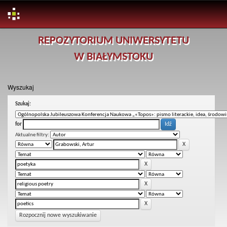
Skip
REPOZYTORIUM UNIWERSYTETU
navigation
W BIAŁYMSTOKU
Wyszukaj
Szukaj:
for
Aktualne filtry:
Rozpocznij nowe wyszukiwanie