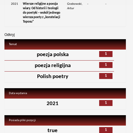
2021
Wiersze religijne a poezja
Grabowski,
-
-
wiary. Od historii i teologii
Artur
do poetyki – wokół jednego
wiersza poety z „konstelacji
Toposu”
Odkryj
Temat
1
poezja polska
1
poezja religijna
1
Polish poetry
Data wydania
1
2021
Posiada pliki pozycji
1
true