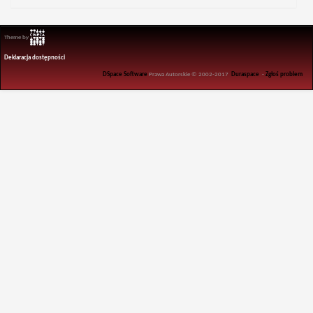
Theme by
Deklaracja dostępności
DSpace Software
Prawa Autorskie © 2002-2017
Duraspace
-
Zgłoś problem