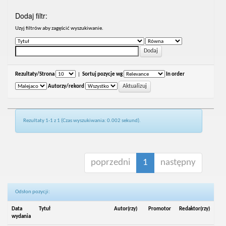
Dodaj filtr:
Uzyj filtrów aby zagęścić wyszukiwanie.
Rezultaty/Strona
|
Sortuj pozycje wg
In order
Autorzy/rekord
Rezultaty 1-1 z 1 (Czas wyszukiwania: 0.002 sekund).
poprzedni
1
następny
Odsłon pozycji:
Data
Tytuł
Autor(rzy)
Promotor
Redaktor(rzy)
wydania