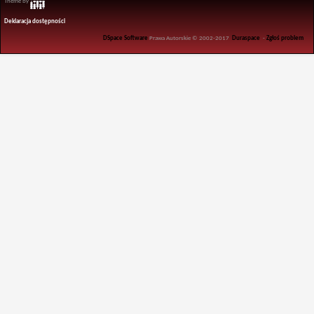
Theme by
Deklaracja dostępności
DSpace Software
Prawa Autorskie © 2002-2017
Duraspace
-
Zgłoś problem