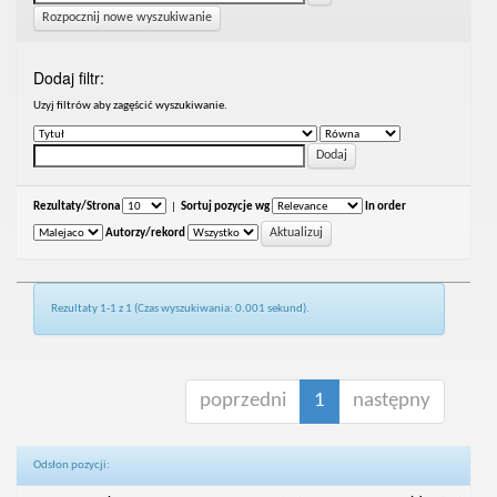
Rozpocznij nowe wyszukiwanie
Dodaj filtr:
Uzyj filtrów aby zagęścić wyszukiwanie.
Rezultaty/Strona
|
Sortuj pozycje wg
In order
Autorzy/rekord
Rezultaty 1-1 z 1 (Czas wyszukiwania: 0.001 sekund).
poprzedni
1
następny
Odsłon pozycji: