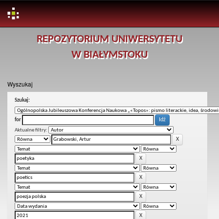
Skip
REPOZYTORIUM UNIWERSYTETU
navigation
W BIAŁYMSTOKU
Wyszukaj
Szukaj:
for
Aktualne filtry: