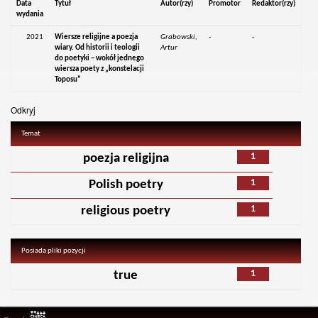
Data
Tytuł
Autor(rzy)
Promotor
Redaktor(rzy)
wydania
2021
Wiersze religijne a poezja
Grabowski,
-
-
wiary. Od historii i teologii
Artur
do poetyki – wokół jednego
wiersza poety z „konstelacji
Toposu”
Odkryj
Temat
1
poezja religijna
1
Polish poetry
1
religious poetry
Posiada pliki pozycji
1
true