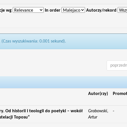
cje wg
In order
Autorzy/rekord
1 (Czas wyszukiwania: 0.001 sekund).
poprzedn
Autor(rzy)
Promo
ry. Od historii i teologii do poetyki – wokół
Grabowski,
-
stelacji Toposu”
Artur