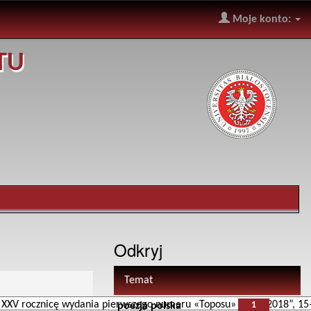
Moje konto:
TU
Odkryj
Temat
1
poezja polska