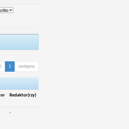
i
1
następny
tor
Redaktor(rzy)
-