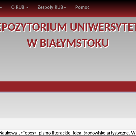
O RUB
Zespoły RUB
Pomoc
EPOZYTORIUM UNIWERSYTE
W BIAŁYMSTOKU