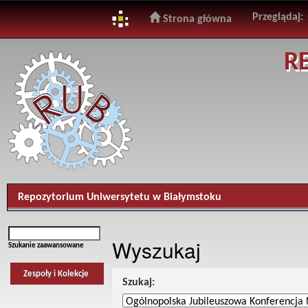
Przeglądaj:
Strona główna
Skip
R
navigation
Repozytorium Uniwersytetu w Białymstoku
Wyszukaj
Szukanie zaawansowane
Zespoły i Kolekcje
Szukaj: