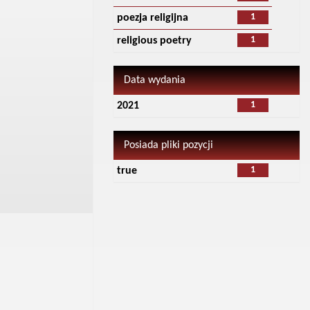
1
poezja religijna
1
religious poetry
Data wydania
1
2021
Posiada pliki pozycji
1
true