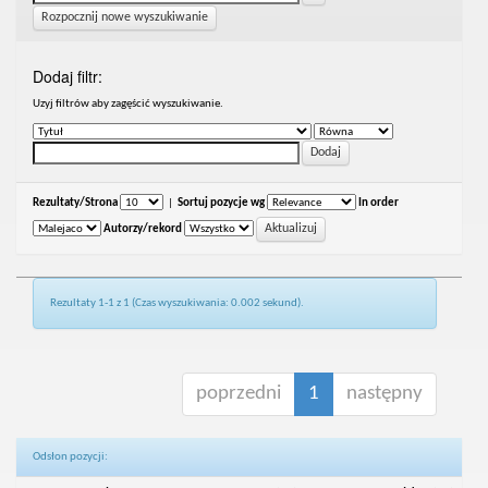
Rozpocznij nowe wyszukiwanie
Dodaj filtr:
Uzyj filtrów aby zagęścić wyszukiwanie.
Rezultaty/Strona
|
Sortuj pozycje wg
In order
Autorzy/rekord
Rezultaty 1-1 z 1 (Czas wyszukiwania: 0.002 sekund).
poprzedni
1
następny
Odsłon pozycji: