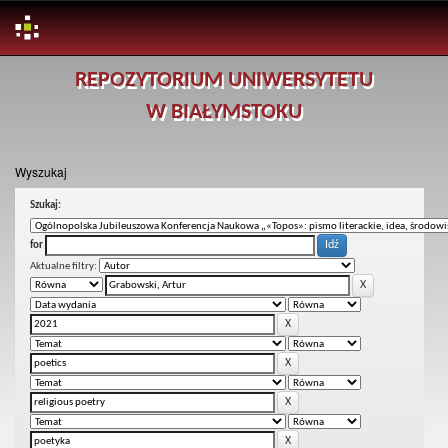
Skip
REPOZYTORIUM UNIWERSYTETU
navigation
W BIAŁYMSTOKU
Wyszukaj
Szukaj:
for
Aktualne filtry: