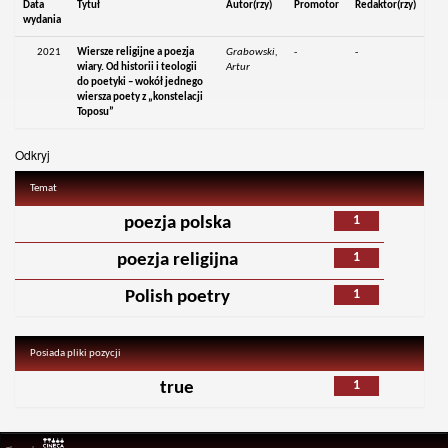
Data
Tytuł
Autor(rzy)
Promotor
Redaktor(rzy)
wydania
2021
Wiersze religijne a poezja
Grabowski,
-
-
wiary. Od historii i teologii
Artur
do poetyki – wokół jednego
wiersza poety z „konstelacji
Toposu”
Odkryj
Temat
1
poezja polska
1
poezja religijna
1
Polish poetry
Posiada pliki pozycji
1
true