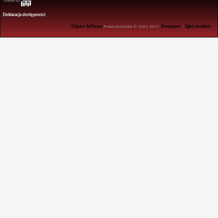
Theme by
Deklaracja dostępności
DSpace Software
Prawa Autorskie © 2002-2017
Duraspace
-
Zgłoś problem