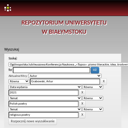
Skip
REPOZYTORIUM UNIWERSYTETU
navigation
W BIAŁYMSTOKU
Wyszukaj
Szukaj:
for
Aktualne filtry:
Rozpocznij nowe wyszukiwanie