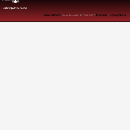
Deklaracja dostępności
DSpace Software
Prawa Autorskie © 2002-2017
Duraspace
-
Zgłoś problem