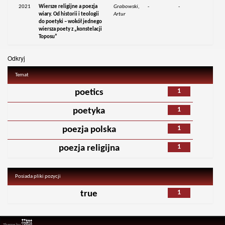
2021
Wiersze religijne a poezja
Grabowski,
-
-
wiary. Od historii i teologii
Artur
do poetyki – wokół jednego
wiersza poety z „konstelacji
Toposu”
Odkryj
Temat
1
poetics
1
poetyka
1
poezja polska
1
poezja religijna
Posiada pliki pozycji
1
true
Theme by