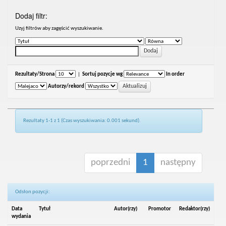
Dodaj filtr:
Uzyj filtrów aby zagęścić wyszukiwanie.
Rezultaty/Strona
|
Sortuj pozycje wg
In order
Autorzy/rekord
Rezultaty 1-1 z 1 (Czas wyszukiwania: 0.001 sekund).
poprzedni
1
następny
Odsłon pozycji:
Data
Tytuł
Autor(rzy)
Promotor
Redaktor(rzy)
wydania