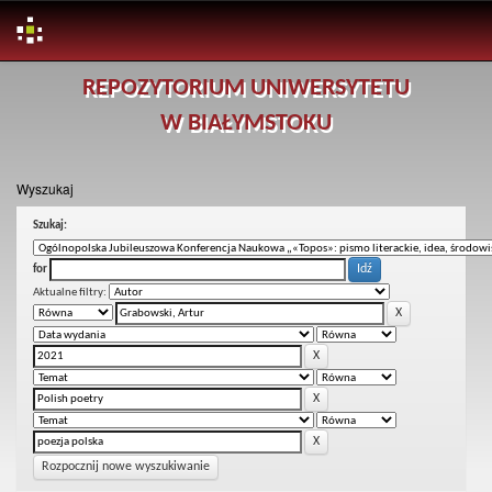
Skip
REPOZYTORIUM UNIWERSYTETU
navigation
W BIAŁYMSTOKU
Wyszukaj
Szukaj:
for
Aktualne filtry:
Rozpocznij nowe wyszukiwanie