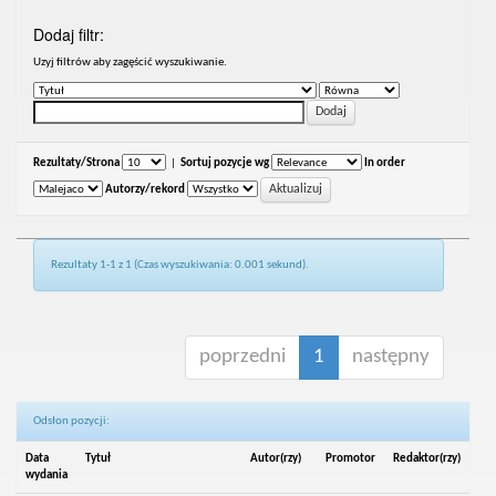
Dodaj filtr:
Uzyj filtrów aby zagęścić wyszukiwanie.
Rezultaty/Strona
|
Sortuj pozycje wg
In order
Autorzy/rekord
Rezultaty 1-1 z 1 (Czas wyszukiwania: 0.001 sekund).
poprzedni
1
następny
Odsłon pozycji:
Data
Tytuł
Autor(rzy)
Promotor
Redaktor(rzy)
wydania