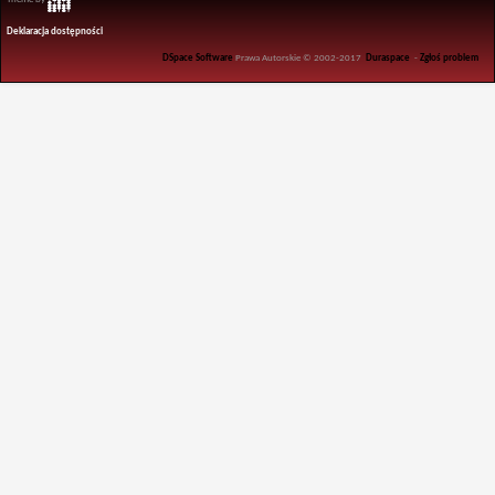
Deklaracja dostępności
DSpace Software
Prawa Autorskie © 2002-2017
Duraspace
-
Zgłoś problem