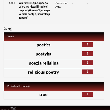
2021
Wiersze religijne a poezja
Grabowski,
-
-
wiary. Od historii i teologii
Artur
do poetyki – wokół jednego
wiersza poety z „konstelacji
Toposu”
Odkryj
Temat
1
poetics
1
poetyka
1
poezja religijna
1
religious poetry
Posiada pliki pozycji
1
true
Theme by