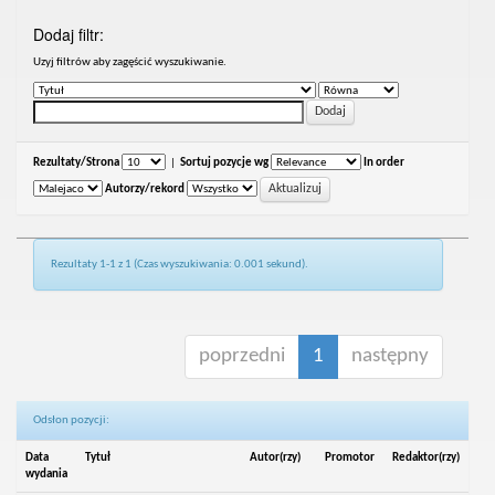
Dodaj filtr:
Uzyj filtrów aby zagęścić wyszukiwanie.
Rezultaty/Strona
|
Sortuj pozycje wg
In order
Autorzy/rekord
Rezultaty 1-1 z 1 (Czas wyszukiwania: 0.001 sekund).
poprzedni
1
następny
Odsłon pozycji:
Data
Tytuł
Autor(rzy)
Promotor
Redaktor(rzy)
wydania