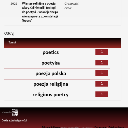
2021
Wiersze religijne a poezja
Grabowski,
-
-
wiary. Od historii i teologii
Artur
do poetyki – wokół jednego
wiersza poety z „konstelacji
Toposu”
Odkryj
Temat
1
poetics
1
poetyka
1
poezja polska
1
poezja religijna
1
religious poetry
Theme by
Deklaracja dostępności
DSpace Software
Prawa Autorskie © 2002-2017
Duraspace
-
Zgłoś problem