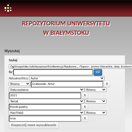
Skip
REPOZYTORIUM UNIWERSYTETU
navigation
W BIAŁYMSTOKU
Wyszukaj
Szukaj:
for
Aktualne filtry:
Rozpocznij nowe wyszukiwanie