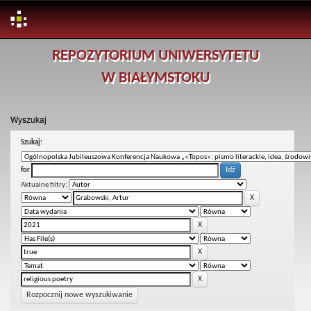
Skip
REPOZYTORIUM UNIWERSYTETU
navigation
W BIAŁYMSTOKU
Wyszukaj
Szukaj:
for
Aktualne filtry:
Rozpocznij nowe wyszukiwanie