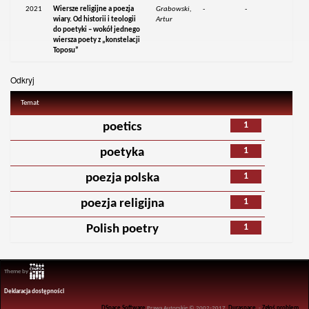
2021
Wiersze religijne a poezja
Grabowski,
-
-
wiary. Od historii i teologii
Artur
do poetyki – wokół jednego
wiersza poety z „konstelacji
Toposu”
Odkryj
Temat
1
poetics
1
poetyka
1
poezja polska
1
poezja religijna
1
Polish poetry
Theme by
Deklaracja dostępności
DSpace Software
Prawa Autorskie © 2002-2017
Duraspace
-
Zgłoś problem