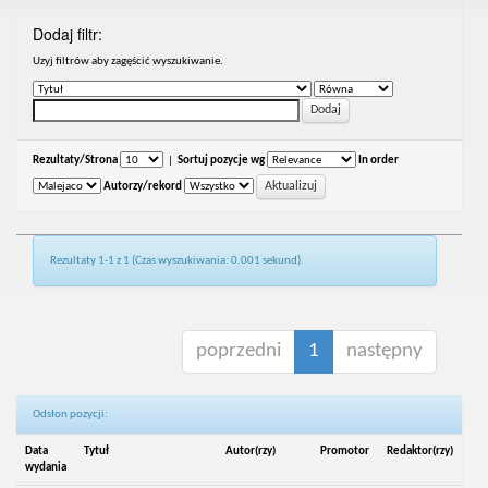
Dodaj filtr:
Uzyj filtrów aby zagęścić wyszukiwanie.
Rezultaty/Strona
|
Sortuj pozycje wg
In order
Autorzy/rekord
Rezultaty 1-1 z 1 (Czas wyszukiwania: 0.001 sekund).
poprzedni
1
następny
Odsłon pozycji:
Data
Tytuł
Autor(rzy)
Promotor
Redaktor(rzy)
wydania