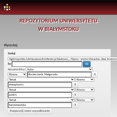
Skip
REPOZYTORIUM UNIWERSYTETU
navigation
W BIAŁYMSTOKU
Wyszukaj
Szukaj:
for
Aktualne filtry:
Rozpocznij nowe wyszukiwanie