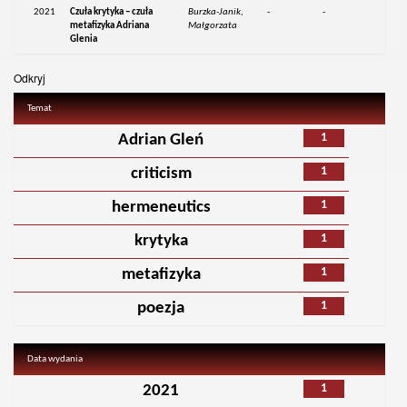
2021
Czuła krytyka – czuła
Burzka-Janik,
-
-
metafizyka Adriana
Małgorzata
Glenia
Odkryj
Temat
1
Adrian Gleń
1
criticism
1
hermeneutics
1
krytyka
1
metafizyka
1
poezja
Data wydania
1
2021