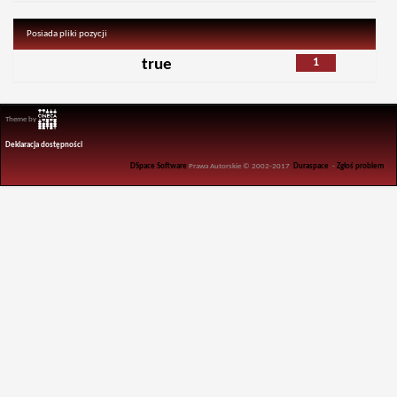
Posiada pliki pozycji
1
true
Theme by
Deklaracja dostępności
DSpace Software
Prawa Autorskie © 2002-2017
Duraspace
-
Zgłoś problem