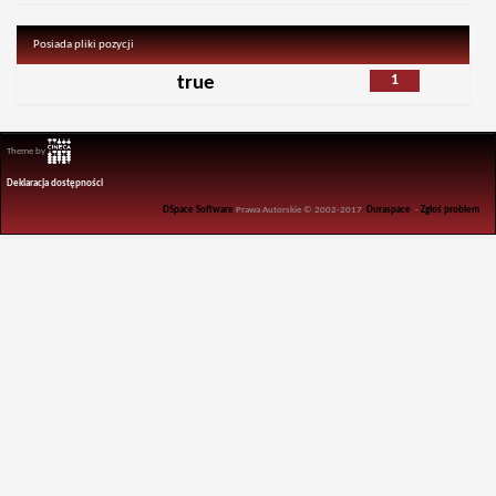
Posiada pliki pozycji
1
true
Theme by
Deklaracja dostępności
DSpace Software
Prawa Autorskie © 2002-2017
Duraspace
-
Zgłoś problem