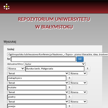
Skip
REPOZYTORIUM UNIWERSYTETU
navigation
W BIAŁYMSTOKU
Wyszukaj
Szukaj:
for
Aktualne filtry: