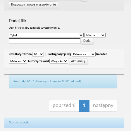
Rozpocznij nowe wyszukiwanie
Dodaj filtr:
Uzyj filtrów aby zagęścić wyszukiwanie.
Rezultaty/Strona
|
Sortuj pozycje wg
In order
Autorzy/rekord
Rezultaty 1-1 z 1 (Czas wyszukiwania: 0.001 sekund).
poprzedni
1
następny
Odsłon pozycji: