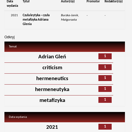
Data
Tytuł
Autor(rzy)
Promotor
Redaktor(rzy)
wydania
2021
Czuła krytyka – czuła
Burzka-Janik,
-
-
metafizyka Adriana
Małgorzata
Glenia
Odkryj
Temat
1
Adrian Gleń
1
criticism
1
hermeneutics
1
hermeneutyka
1
metafizyka
Data wydania
1
2021