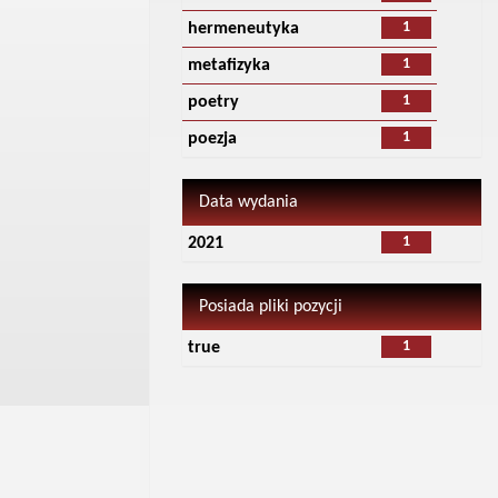
1
hermeneutyka
1
metafizyka
1
poetry
1
poezja
Data wydania
1
2021
Posiada pliki pozycji
1
true