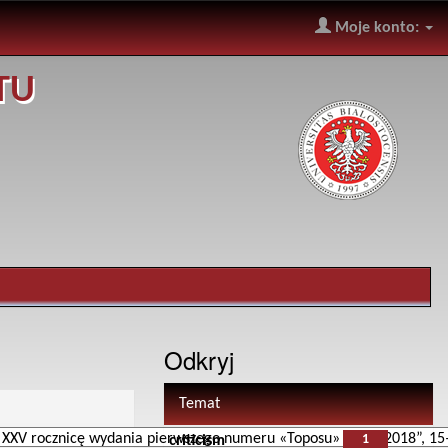
Moje konto:
TU
Odkryj
Temat
1
criticism