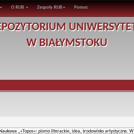
O RUB
Zespoły RUB
Pomoc
EPOZYTORIUM UNIWERSYTE
W BIAŁYMSTOKU