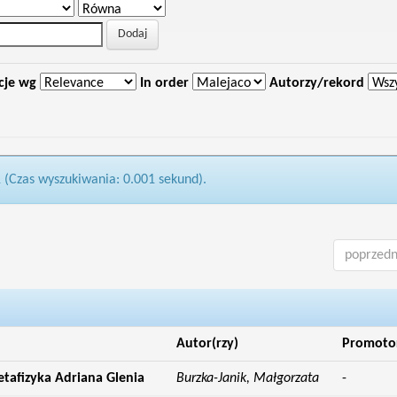
cje wg
In order
Autorzy/rekord
1 (Czas wyszukiwania: 0.001 sekund).
poprzedn
Autor(rzy)
Promoto
etafizyka Adriana Glenia
Burzka-Janik, Małgorzata
-