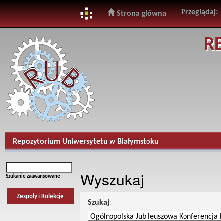
Przeglądaj:
Strona główna
Skip
R
navigation
Repozytorium Uniwersytetu w Białymstoku
Wyszukaj
Szukanie zaawansowane
Zespoły i Kolekcje
Szukaj: