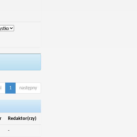
i
1
następny
r
Redaktor(rzy)
-