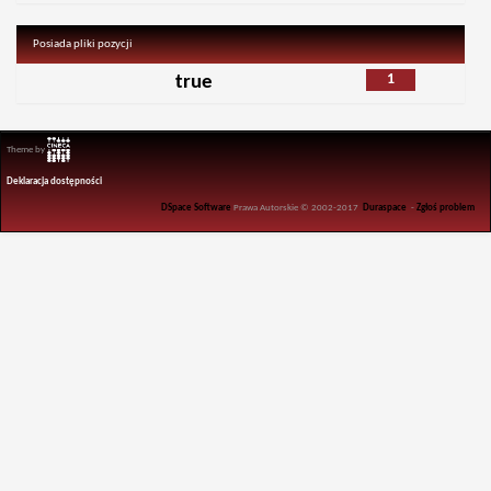
Posiada pliki pozycji
1
true
Theme by
Deklaracja dostępności
DSpace Software
Prawa Autorskie © 2002-2017
Duraspace
-
Zgłoś problem