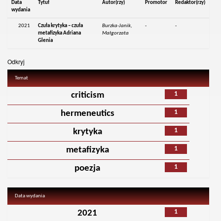
Data
Tytuł
Autor(rzy)
Promotor
Redaktor(rzy)
wydania
2021
Czuła krytyka – czuła
Burzka-Janik,
-
-
metafizyka Adriana
Małgorzata
Glenia
Odkryj
Temat
1
criticism
1
hermeneutics
1
krytyka
1
metafizyka
1
poezja
Data wydania
1
2021