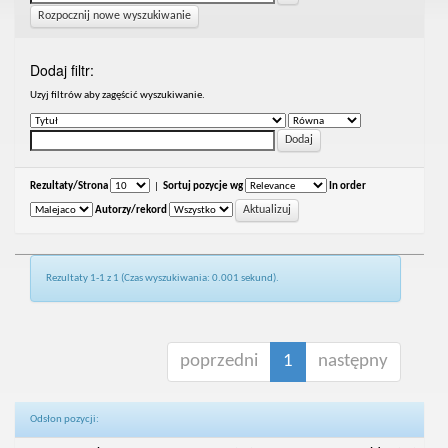
Rozpocznij nowe wyszukiwanie
Dodaj filtr:
Uzyj filtrów aby zagęścić wyszukiwanie.
Rezultaty/Strona
|
Sortuj pozycje wg
In order
Autorzy/rekord
Rezultaty 1-1 z 1 (Czas wyszukiwania: 0.001 sekund).
poprzedni
1
następny
Odsłon pozycji: