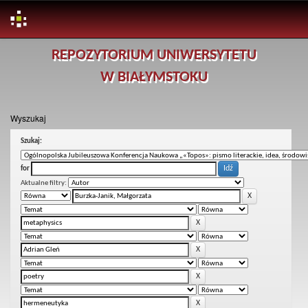
Skip
REPOZYTORIUM UNIWERSYTETU
navigation
W BIAŁYMSTOKU
Wyszukaj
Szukaj:
for
Aktualne filtry: