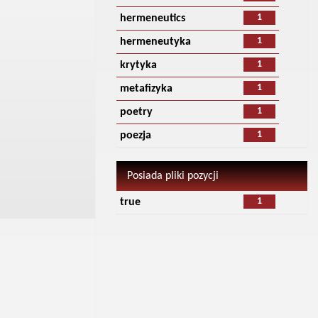
1
hermeneutics
1
hermeneutyka
1
krytyka
1
metafizyka
1
poetry
1
poezja
Posiada pliki pozycji
1
true