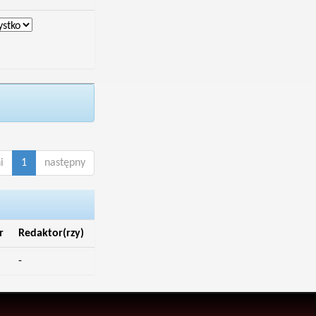
i
1
następny
r
Redaktor(rzy)
-