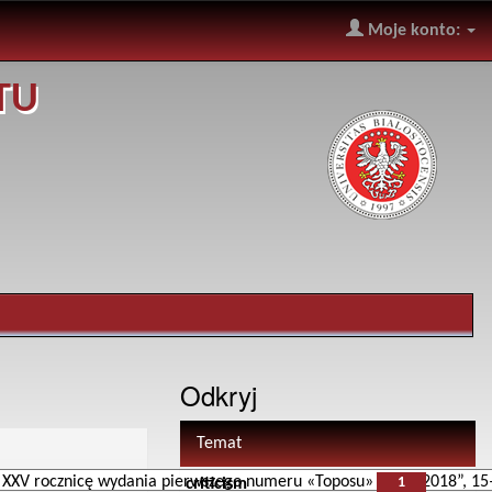
Moje konto:
TU
Odkryj
Temat
1
criticism