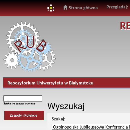
Przeglądaj:
Strona główna
Skip
R
navigation
Repozytorium Uniwersytetu w Białymstoku
Wyszukaj
Szukanie zaawansowane
Zespoły i Kolekcje
Szukaj: