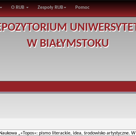
O RUB
Zespoły RUB
Pomoc
EPOZYTORIUM UNIWERSYTE
W BIAŁYMSTOKU